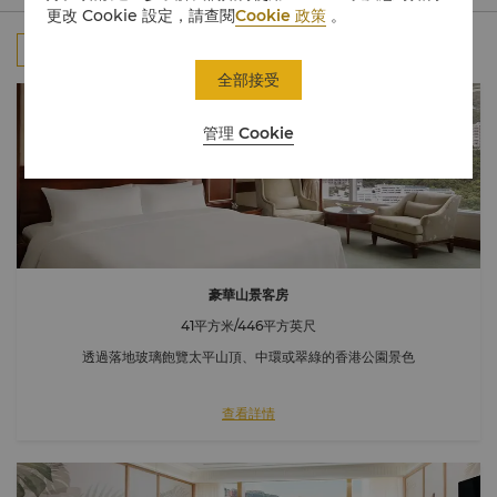
更改 Cookie 設定，請查閱
Cookie 政策
。
全部
房間
行政樓層
套房
連通房
全部接受
管理 Cookie
豪華山景客房
41平方米/446平方英尺
透過落地玻璃飽覽太平山頂、中環或翠綠的香港公園景色
查看詳情