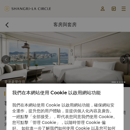



客房與套房



香港豪華住宿
我們在本網站使用 Cookie 以啟用網站功能
港島香格里拉
客房與套房
我們在本網站使用 Cookie 以啟用網站功能，確保網站安
全運作，提升您的用戶體驗，並提供個人化內容及廣告。
港島香格里拉以無微不至的殷勤待客之道享負盛名，酒店共設544間
一經點擊「全部接受」，即代表您同意我們使用 Cookie。
寬敞的客房和豪華套房。所有客房與套房均採用充滿亞洲風韻的歐
您可點擊「管理 Cookie」，以隨時管理 Cookie 偏
洲家具佈置，賓客可憑窗眺望城市、太平山或維港醉人景緻。
好。 如欲進一步了解我們如何使用 Cookie 以及您可如何