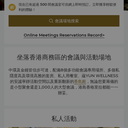
現在已有超過 500 間會議室可供網上即時預訂。立即獲享輕鬆便
利的體驗！
會議場地搜索
Online Meetings Reservations Record>
坐落香港商務區的會議與活動場地
中環及金鐘皆信步可達，配備8個多功能會議專用場所、多個私
隱度高及環境高雅的套房、私人用餐室、蘊YUN WELLNESS
的安謐寧靜活動空間以及
重新翻新的
香島殿
，無論您要籌備的
是小型聚會還是1,000人的大型會議，港島香格里拉都能一一
辦妥。
私人活動