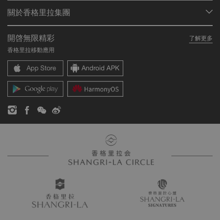
會員計劃概述
會議與宴會
關於香格里拉集團
加入香格里拉會
餐廳與酒吧
關於我們
我的賬戶
投資諮詢
開啓無限精彩
了解更多
我們的酒店品牌
常見問題
職業發展
香格里拉移動應用
香格里拉中心
聯絡我們
企業社會責任
香格里拉公寓
新聞稿
聯繫方式