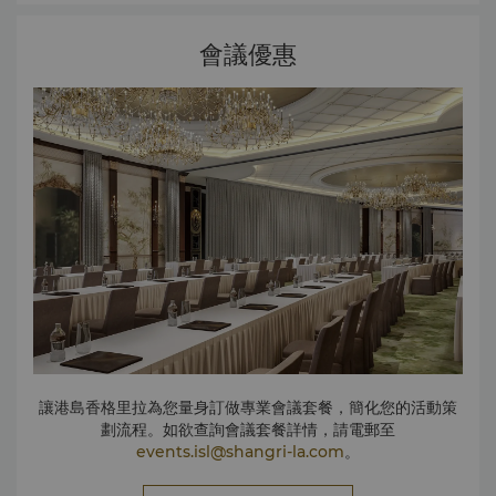
盛筵慶典
從時尚的生日聚會到嬰兒派對，港島香格里拉從佈置到餐飲都
會悉心照應您及親朋好友最重要的慶祝活動，讓您安心無憂。
會議優惠
商務會議
從商務午宴到主題茶歇時光，我們以謹慎而優雅的態度協助您
製作會議餐飲，讓客人無後顧之憂地輕松舉行會議。
大型展覽及博覽
不論您想舉行開幕儀式，或是一千五百人的三天會議，我們的
行政總廚會確保為每個菜單量身定做，以切合活動的性質和需
要。
讓港島香格里拉為您量身訂做專業會議套餐，簡化您的活動策
劃流程。如欲查詢會議套餐詳情，請電郵至
events.isl@shangri-la.com
。