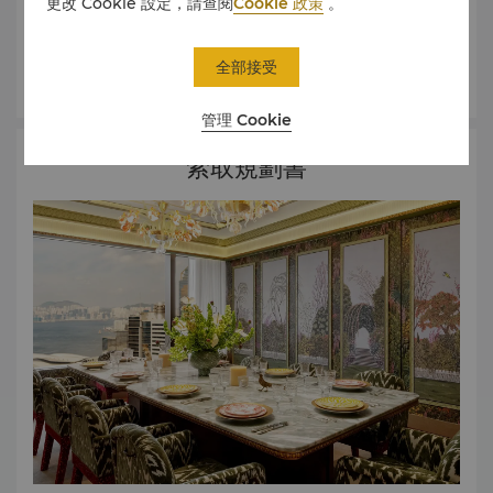
更改 Cookie 設定，請查閱
Cookie 政策
。
要，將為您和賓客創造難忘的體驗。
米芝蓮星級餐飲團隊
全部接受
酒店餐飲服務由米芝蓮星級廚師掌舵，為您帶來私人定製的頂
了解更多
級美食。從精緻茶點到豐盛的多道菜晚餐，我們的專業團隊將
為您的賓客呈獻難忘的用餐體驗，讓他們賓至如歸。
嬰兒及生日派對
管理 Cookie
從時尚的生日聚會到嬰兒派對，港島香格里拉從佈置到餐飲都
會悉心照應您及親朋好友最重要的慶祝活動，讓您安心無憂。
請致電(852) 2820 8517或發送電子郵件至
索取規劃書
events.isl@shangri-la.com
獲取更多信息。