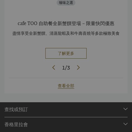
臻味之選
cafe TOO 自助餐全新蟹饌登場 – 限量快閃優惠
盡情享受全新蟹饌、清蒸龍蝦及和牛壽喜燒等多款極致美食
了解更多
1
/
3
查看全部
查找或預訂
我們的目的地
香格里拉會
查找預訂