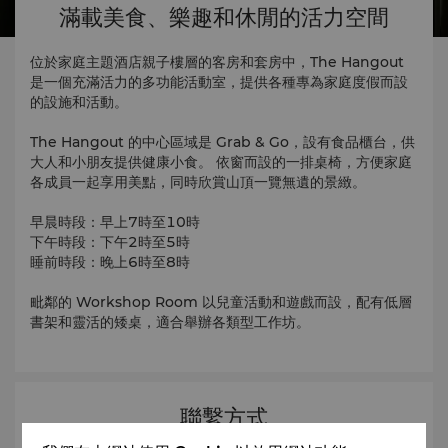
滿載美食、樂趣和休閒的活力空間
位於家庭主題酒店親子樓層的客房和套房中，The Hangout
是一個充滿活力的多功能活動室，提供各種專為家庭度假而設
的設施和活動。
The Hangout 的中心區域是 Grab & Go，設有食品櫃台，供
大人和小朋友提供健康小食。 依窗而設的一排桌椅，方便家庭
各成員一起享用美點，同時欣賞山頂一覽無遺的景緻。
早晨時段：早上7時至10時
下午時段：下午2時至5時
睡前時段：晚上6時至8時
毗鄰的 Workshop Room 以兒童活動和遊戲而設，配有低層
書架和靈活的矮桌，適合舉辦各類型工作坊。
聯繫方式