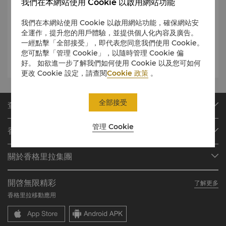
我們在本網站使用 Cookie 以啟用網站功能
電話
:
(852) 2877 3838
時間
:
我們在本網站使用 Cookie 以啟用網站功能，確保網站安
7:00 - 22:00
全運作，提升您的用戶體驗，並提供個人化內容及廣告。
一經點擊「全部接受」，即代表您同意我們使用 Cookie。
地點
:
45樓
您可點擊「管理 Cookie」，以隨時管理 Cookie 偏
電郵
:
famex.isl@shangri-la.com
好。 如欲進一步了解我們如何使用 Cookie 以及您可如何
更改 Cookie 設定，請查閱
Cookie 政策
。
全部接受
查找或預訂
我們的目的地
管理 Cookie
香格里拉會
查找預訂
會員計劃概述
會議與宴會
關於香格里拉集團
加入香格里拉會
餐廳與酒吧
關於我們
我的賬戶
投資諮詢
開啓無限精彩
了解更多
我們的酒店品牌
常見問題
職業發展
香格里拉移動應用
香格里拉中心
聯絡我們
企業社會責任
香格里拉公寓
新聞稿