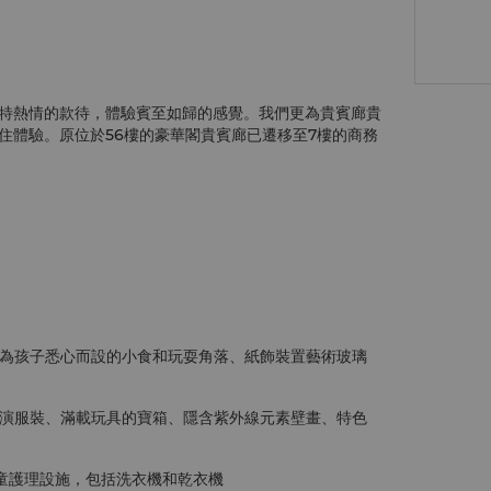
特熱情的款待，體驗賓至如歸的感覺。我們更為貴賓廊貴
住體驗。原位於56樓的豪華閣貴賓廊已遷移至7樓的商務
為孩子悉心而設的小食和玩耍角落、紙飾裝置藝術玻璃
演服裝、滿載玩具的寶箱、隱含紫外線元素壁畫、特色
的兒童護理設施，包括洗衣機和乾衣機