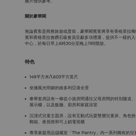
圖片僅供參考。
關於豪華閣
無論賓客是商務旅遊或度假，豪華閣賓客將享有香格里拉獨
賓和香格里拉會鑽石級會員呈獻多項禮遇，提供不一樣的入
中心，於每日早上6時30分至晚上11時開放。
特色
149平方米/1,603平方英尺
坐擁風光明媚的維多利亞港全景
奢華套房設有一條從小孩房間通往父母房間的特別隧道、
展示櫃，以及飯廳、廚房和家庭浴室
沉浸式兒童主題房，設有互動式玩耍雙層兒童床、角色扮
郵箱、夜視燈和可上鎖電視櫃
專享家庭用品儲藏室「The Pantry」內一系列獨有