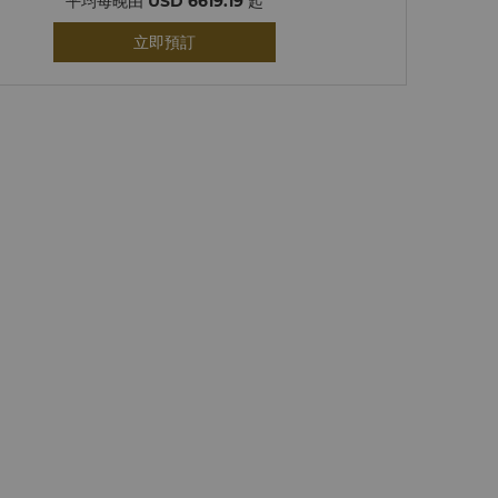
平均每晚由
USD 6619.19
起
立即預訂