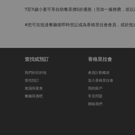
7至11歲小童可享自助餐原價5折優惠（另加一服務費，並
#您可在抵達餐廳後即時登記成為香格里拉會會員，或於抵
查找或預訂
香格里拉會
我們的目的地
會員計劃概述
查找預訂
加入香格里拉會
會議與宴會
我的賬戶
餐廳與酒吧
常見問題
聯絡我們