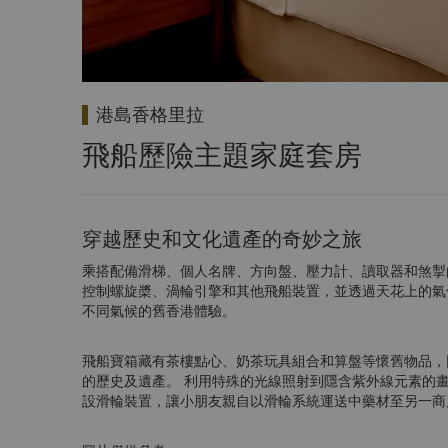
港島香格里拉
飛船歷險主題家庭套房
穿越歷史和文化遺產的奇妙之旅
乘搭配備滑梯、個人名牌、方向盤、壓力計、讀取器和煞掣
控制螺旋槳、渦輪引擎和其他飛船裝置，並透過天花上的氣
不同氣候的舊香港體驗。
飛船寶箱藏有茶樓點心、奶茶玩具組合和算盤等懷舊物品，
的歷史及遺產。 利用特殊的光線照射到隱含紫外線元素的
設滑輪裝置，讓小朋友親自以滑輪系統運送中藥材至另一商