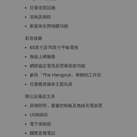
兒童浴室設施
浴袍及拖鞋
家庭衛生間地暖功能
影音娛樂
65英寸及75英寸平板電視
無線上網服務
網路協定電視及熒幕投射功能
參與「The Hangout」舉辦的工作坊
兒童睡房備有主題玩具
辦公設備及文具
床側照明，窗簾控制板及無線充電裝置
USB插頭
電子保險箱
國際直撥電話