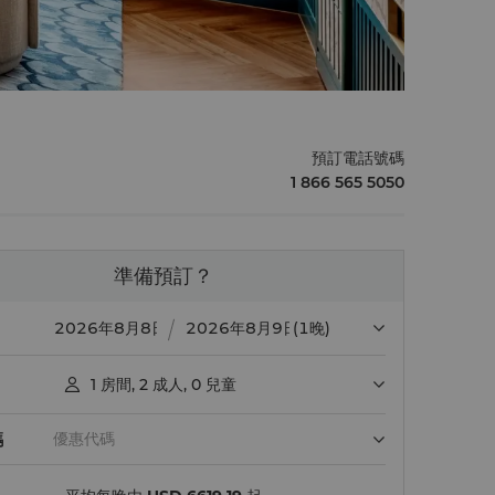
預訂電話號碼
1 866 565 5050
準備預訂？
(1晚)
1
房間
,
2
成人
,
0
兒童

碼