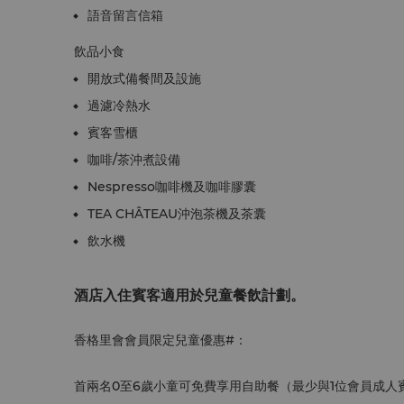
語音留言信箱
飲品小食
開放式備餐間及設施
過濾冷熱水
賓客雪櫃
咖啡/茶沖煮設備
Nespresso咖啡機及咖啡膠囊
TEA CHÂTEAU沖泡茶機及茶囊
飲水機
酒店入住賓客適用於兒童餐飲計劃。
香格里會會員限定兒童優惠#：
首兩名0至6歲小童可免費享用自助餐（最少與1位會員成人