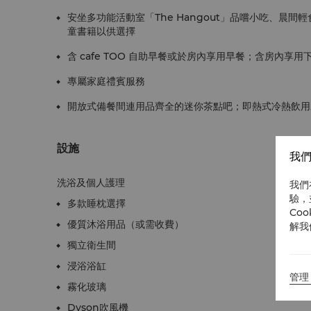
安坐多功能活動室「The Hangout」品嚐小吃、晨
童書籍以供選擇
含 cafe TOO 自助早餐或於房內享用早餐；含房內享用
專屬家庭禮賓服務
開放式備餐間連用品齊全的迷你茶點吧；即熱式冷熱飲用
設施
我們
洗浴及個人護理
我們
驗，
多款睡枕選擇
Co
優質沐浴用品（或需收費）
解我
獨立衛生間
浸浴浴缸
管理 
霧化玻璃
Dyson吹風機