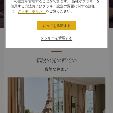
ーの設定を管理することができます。 当社がクッキーを




使用する方法およびクッキー設定の変更に関する詳細
は、
クッキーポリシー
をご覧ください。
スタンダード
ダイニング
体験
オファー
すべてを承諾する
ルーム
クッキーを管理する
ホテル概要
伝説の光の都での
豪華な住まい