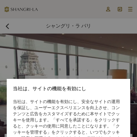



シャングリ・ラ パリ

今すぐ予約する

当社は、サイトの機能を有効にし
当社は、サイトの機能を有効にし、安全なサイトの運用
を保証し、ユーザーエクスペリエンスを向上させ、コン
テンツと広告をカスタマイズするために本サイトでクッ

キーを使用します。「すべてを承諾する」をクリックす

ると、クッキーの使用に同意したことになります。「ク
ッキーを管理する」をクリックすると、いつでもクッキ