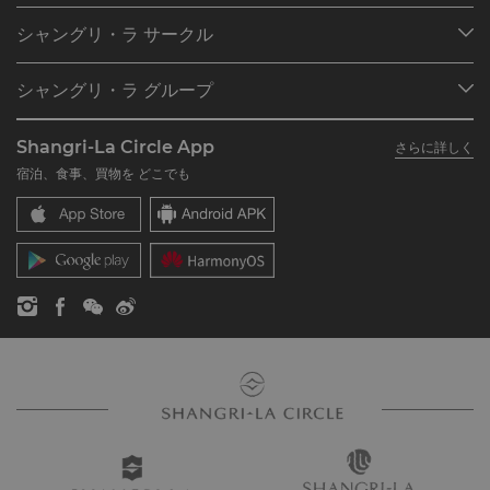
目的地
シャングリ・ラ サークル
ご予約の検索
プログラム概要
ミーティング＆イベント
シャングリ・ラ グループ
シャングリ・ラ サークルに入会
レストラン＆バー
シャングリ・ラ グループについて
私のアカウント
投資家の皆さま
Shangri-La Circle App
さらに詳しく
シャングリ・ラ ブランド
よくあるお問合せや質問
採用情報
宿泊、食事、買物を どこでも
シャングリ・ラ センター
SLCに関するお問い合わせ
企業の社会的責任
レジデンス
ニュース
お問い合わせ