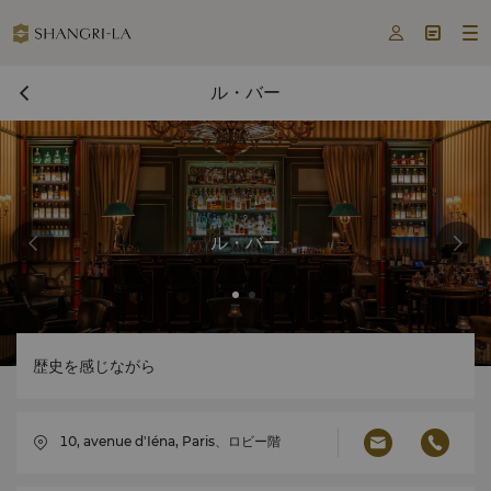



ル・バー
ル・バー
歴史を感じながら
10, avenue d'Iéna, Paris、ロビー階