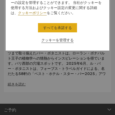
ーの設定を管理することができます。 当社がクッキーを
使用する方法およびクッキー設定の変更に関する詳細
は、
クッキーポリシー
をご覧ください。
歴史とエレガンスに乾杯
すべてを承諾する
デザイナーのピエール=イヴ・ロションがプライベートな会合
をイメージしてデザインしたこの隠れ家バーは、ナポレオン
クッキーを管理する
のテントのすばらしさに敬意を表しています。バーテンダー
が監修したカクテルのセレクションから厳選されたスピリッ
ツまで取り揃えたバー・ボタニストは、ローラン・ボナパル
ト王子の植物学への情熱からインスピレーションを得ていま
す。パリ西部の穴場スポットです。 2025年6月、ル・バ
ー・ボタニストは、フォーブス・トラベルガイドによる、名
だたる58軒の「ベスト・ホテル・スター・バー2025」アワ
ードの1つに選出される栄誉に預かりました。この栄誉は、メ
ニューの卓越性、洗練されたプレゼンテーション、サービス
続きを読む
の際立った品質を称えるものです。
ご予約