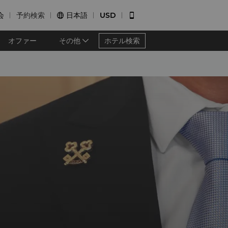
会
予約検索
日本語
USD


オファー
その他
ホテル検索