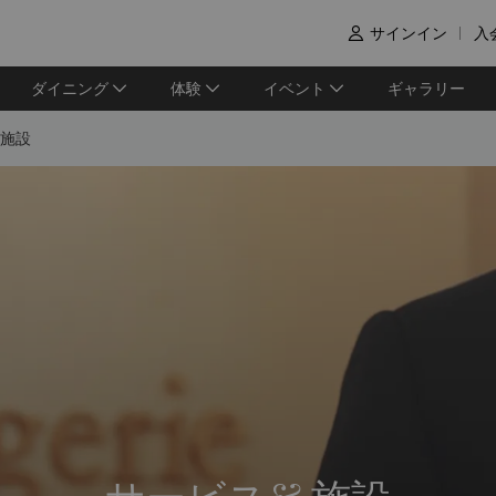
サインイン
入

ダイニング
体験
イベント
ギャラリー
 施設