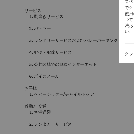
スペ
でク
サービス
使用
靴磨きサービス
つで
法お
バトラー
い。
ランドリーサービスおよびバレーパーキングサービ
郵便・配達サービス
クッ
公共区域での無線インターネット
ボイスメール
お子様
ベビーシッター/チャイルドケア
移動と 交通
空港送迎
レンタカーサービス