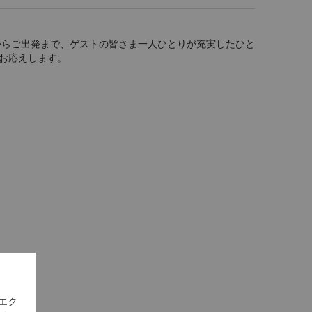
からご出発まで、ゲストの皆さま一人ひとりが充実したひと
お応えします。
エク