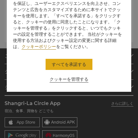
を保証し、ユーザーエクスペリエンスを向上させ、コン
午後9時（外部ゲスト）
テンツと広告をカスタマイズするために本サイトでクッ
キーを使用します。「すべてを承諾する」をクリックす
午前7時～午後9時（ホテル宿
ると、クッキーの使用に同意したことになります。「ク
更衣室とスチームルーム
泊者および会員）
午前9時～
ッキーを管理する」をクリックすると、いつでもクッキ
午後9時（外部ゲスト）
ーの設定を管理することができます。 当社がクッキーを
使用する方法およびクッキー設定の変更に関する詳細
は、
クッキーポリシー
をご覧ください。
ご予約
すべてを承諾する
目的地
シャングリ・ラ サークル
ご予約の検索
クッキーを管理する
プログラム概要
ミーティング＆イベント
シャングリ・ラ グループ
シャングリ・ラ サークルに入会
レストラン＆バー
シャングリ・ラ グループについて
私のアカウント
投資家の皆さま
Shangri-La Circle App
さらに詳しく
シャングリ・ラ ブランド
よくあるお問合せや質問
採用情報
宿泊、食事、買物を どこでも
シャングリ・ラ センター
SLCに関するお問い合わせ
企業の社会的責任
レジデンス
ニュース
お問い合わせ