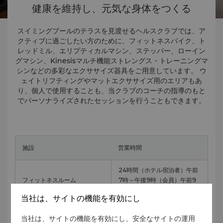
健康を維持し、元気な身体をつくる
スイミングプールのテラスを見渡せるヘルスクラブでは、ア
クティブに過ごしたい方のために、フィットネスバイク、ト
レッドミル、エリプティカルマシン、ステッパー、ローイン
グマシン、Kinesisマルチ機能ストレングス・トレーニングマ
シンなどの多彩なエクササイズ器具をご用意しています。 ウ
ェイトリフティングやマットエクササイズ用のエリアもあ
り、個人で使用することも、当クラブのコーチの指導のもと
でパーソナライズされたセッションを行うこともできます。
施設
営業時間
24時間（ホテル宿泊者）
午前
フィットネスルーム
7時～午後9時（会員）
午前9
時～午後9時（外部ゲスト）
当社は、サイトの機能を有効にし
午前7時～午後9時（ホテル宿
当社は、サイトの機能を有効にし、安全なサイトの運用
プール
泊者および会員）
午前9時～