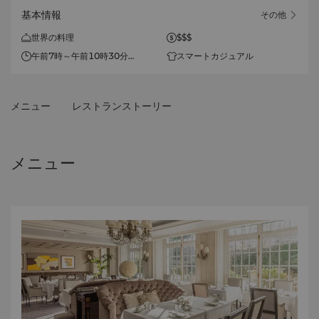
基本情報
その他
世界の料理
$$$
午前7時～午前10時30分
スマートカジュアル
体重10kg未満のペットは同伴
可能です。公共区域ではペット
メニュー
レストランストーリー
は短いリードにつなぎ、バーや
レストランではキャリーバッグ
に入れてください。
メニュー