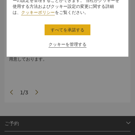
ーの設定を管理することができます。 当社がクッキーを
使用する方法およびクッキー設定の変更に関する詳細
は、
クッキーポリシー
をご覧ください。
フレンチブレックファスト
チ
、朝
フランスの暮らしの美学を体現する、洗練された朝食です。
伝統
すべてを承諾する
ンラ
ビュッフェに加え、甘味と塩味を織り交ぜた選りすぐりの料
アジ
ン
理をテーブルサービスでお楽しみいただけます。温かい料理
では
クッキーを管理する
思わ
からシェフが心を込めて作り上げた極上の逸品まで、優雅で
化を
まり
贅沢な気分で一日を始められるよう細部にまでこだわってご
お過
用意しております。
1
/
3
ご予約
目的地