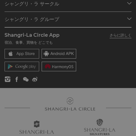
シャングリ・ラ サークル
ご予約の検索
プログラム概要
ミーティング＆イベント
シャングリ・ラ グループ
シャングリ・ラ サークルに入会
レストラン＆バー
シャングリ・ラ グループについて
私のアカウント
投資家の皆さま
Shangri-La Circle App
さらに詳しく
シャングリ・ラ ブランド
よくあるお問合せや質問
採用情報
宿泊、食事、買物を どこでも
シャングリ・ラ センター
SLCに関するお問い合わせ
企業の社会的責任
レジデンス
ニュース
お問い合わせ