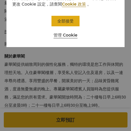
最高質素的香格里拉式奢華服務。入住總統套房的賓客可特享豪華
更改 Cookie 設定，請查閱
Cookie 政策
。
閣的尊崇禮遇，包括但不限於自助式早餐和於晚上享用雞尾酒和餐
酒等。
全部接受
按此
進行360°虛擬導覽，享受身臨其境的體驗。
管理 Cookie
圖片僅供參考。
關於豪華閣
豪華閣提供細致周到的個性化服務，獨特的環境是您工作與休閒的
理想天地。入住豪華閣樓層，享受私人登記入住及退房，以及一連
串尊尚禮遇。享用豐盛的早餐，開展美好的一天；品味黃昏雞尾
酒，度過無憂無慮的晚上。專屬豪華閣禮賓人員隨時為您提供服
務，滿足您的所有需求。豪華閣開放時間為：二十樓每日早上6時30
分至凌晨0時；二十一樓每日早上6時30分至晚上9時。
225平方米/2,422平方英尺
立即預訂
透過落地大玻璃欣賞維多利亞海港的壯麗美景