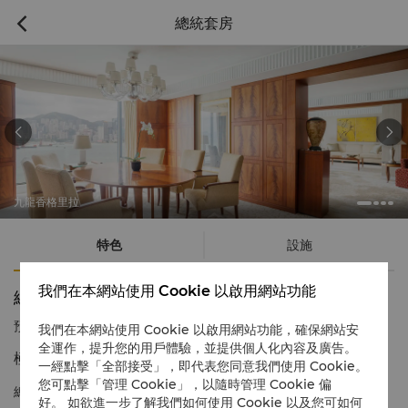
總統套房



九龍香格里拉
特色
設施
我們在本網站使用 Cookie 以啟用網站功能
總統套房
預訂電話號碼
1 866 565 5050
我們在本網站使用 Cookie 以啟用網站功能，確保網站安
全運作，提升您的用戶體驗，並提供個人化內容及廣告。
極致奢華，盡顯品味不凡
一經點擊「全部接受」，即代表您同意我們使用 Cookie。
您可點擊「管理 Cookie」，以隨時管理 Cookie 偏
總統套房為賓客提供面積最大、最氣派不凡的住環境。賓客更尊享
好。 如欲進一步了解我們如何使用 Cookie 以及您可如何