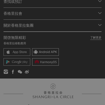
以 WhatsApp 訂購外賣餐單及查詢：
(852) 5582 8806
查找或預訂
我們的目的地
香格里拉會
查找預訂
會員計劃概述
會議與宴會
關於香格里拉集團
加入香格里拉會
餐廳與酒吧
關於我們
我的賬戶
投資諮詢
開啓無限精彩
了解更多
我們的酒店品牌
常見問題
職業發展
香格里拉移動應用
香格里拉中心
聯絡我們
企業社會責任
香格里拉公寓
新聞稿
聯繫方式