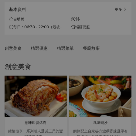
基本資料
更多
自助餐
$$
每日：06:30 - 22:00（最後點
端莊便服
餐時間為21:30）
早餐
創意美食
精選優惠
精選菜單
餐廳故事
06:30 - 22:30（最後點餐時間
為22:00）
創意美食
自助午餐
12:00 - 14:30（最後點餐時間
為14:00）
自助晚餐
18:00 - 21:30（最後點餐時間
為21:00）
惹味即切烤肉
風味喇沙
縱情盡享一系列引人垂涎三尺的豐
麵條配上自家秘方濃稠香辣且帶有