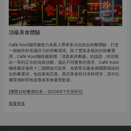
頂級美食體驗
Café Kool咖啡廳致力為客人帶來多元化的自助餐體驗，打造
一個愉快和充滿活力的用餐環境。除了豐富多樣的自助餐選
擇，Café Kool咖啡廳更獲「清真廚房餐廳」的認證，特別推
出一系列正宗的清真佳餚，滿足不同賓客的需求。Café Kool
咖啡廳並備有十二個開放式廚房，為賓客呈獻各種國際風味的
自助餐選項，包括東南亞菜、西式美食和日本料理等，其中以
優質海鮮和地道香港美食最受歡迎。
[瀏覽自助餐價目表 – 2026年7月至8月]
免費登記
香格里拉會會員可尊享獨家折扣，而同行兒童賓客則
查看更多
可享自助餐原價五折優惠。詳情請查閱價目表。
餐廳另備有單點菜單供客人選擇。