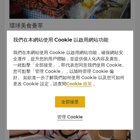
環球美食薈萃
不容錯過的國際風味自助餐提供多款新鮮海鮮、惹味烤肉及風味喇沙等菜
我們在本網站使用 Cookie 以啟用網站功能
式。
我們在本網站使用 Cookie 以啟用網站功能，確保網站安
瀏覽飲品菜單
全運作，提升您的用戶體驗，並提供個人化內容及廣告。
一經點擊「全部接受」，即代表您同意我們使用 Cookie。
瀏覽早餐菜單
您可點擊「管理 Cookie」，以隨時管理 Cookie 偏
瀏覽單點菜單
好。 如欲進一步了解我們如何使用 Cookie 以及您可如何
更改 Cookie 設定，請查閱
Cookie 政策
。
瀏覽清真食品菜單
全部接受
管理 Cookie