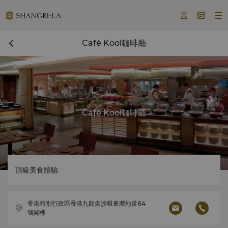



Café Kool咖啡廳
Café Kool咖啡廳
頂級美食體驗
香港特別行政區香港九龍尖沙咀東麼地道64
號閣樓