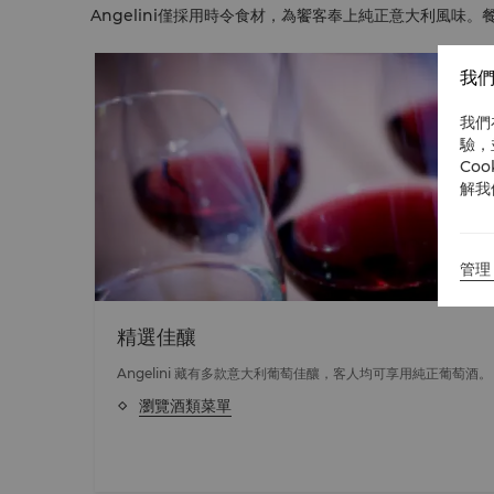
Angelini僅採用時令食材，為饗客奉上純正意大利風味
我們
我們
驗，
Co
解我
管理 
精選佳釀
的海
Angelini 藏有多款意大利葡萄佳釀，客人均可享用純正葡萄酒。
瀏覽酒類菜單