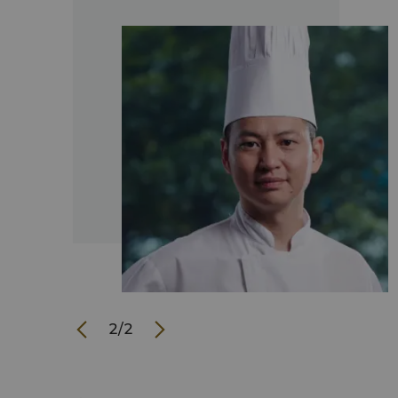
lini 裝
、豐富的意大
新鮮的原材料
2 2397
2
/
2