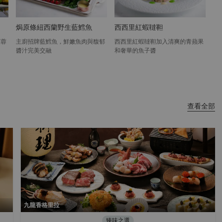
焗原條紐西蘭野生藍鱈魚
西西里紅蝦韃靼
頭蓉
主廚招牌藍鱈魚，鮮嫩魚肉與馥郁
西西里紅蝦韃靼加入清爽的青蘋果
醬汁完美交融
和奢華的魚子醬
查看全部
九龍香格里拉
臻味之選