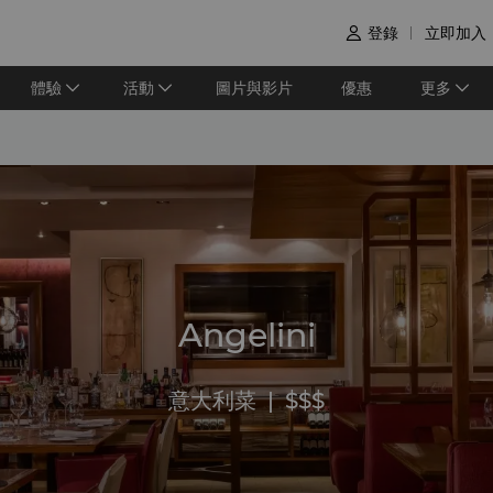
登錄
立即加入

體驗
活動
圖片與影片
優惠
更多
Angelini
意大利菜
|
$$$