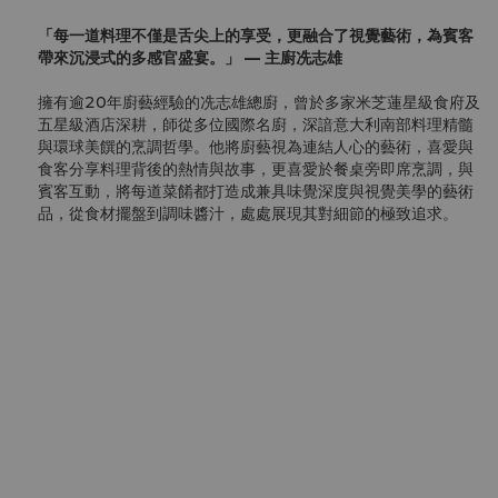
「每一道料理不僅是舌尖上的享受，更融合了視覺藝術，為賓客
帶來沉浸式的多感官盛宴。」 — 主廚冼志雄
擁有逾20年廚藝經驗的冼志雄總廚，曾於多家米芝蓮星級食府及
五星級酒店深耕，師從多位國際名廚，深諳意大利南部料理精髓
與環球美饌的烹調哲學。他將廚藝視為連結人心的藝術，喜愛與
食客分享料理背後的熱情與故事，更喜愛於餐桌旁即席烹調，與
賓客互動，將每道菜餚都打造成兼具味覺深度與視覺美學的藝術
品，從食材擺盤到調味醬汁，處處展現其對細節的極致追求。