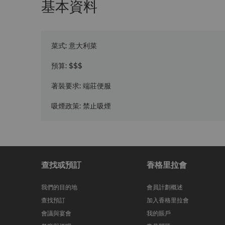
基本資料
菜式
:
意大利菜
預算
:
$$$
著裝要求
:
端莊便服
吸煙政策
:
禁止吸煙
查找或預訂
香格里拉會
我們的目的地
會員計劃概述
查找預訂
加入香格里拉會
會議與宴會
我的賬戶