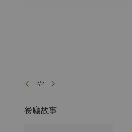
2
/
2
餐廳故事