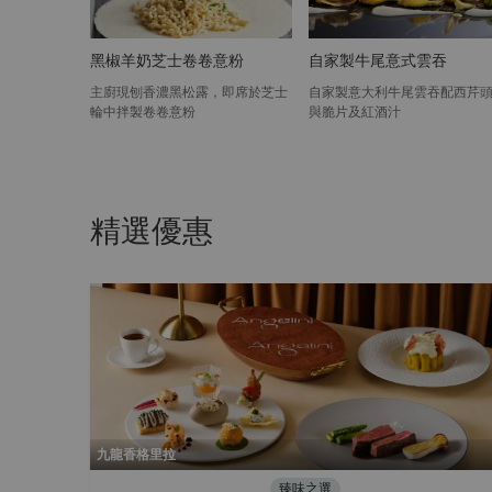
黑椒羊奶芝士卷卷意粉
自家製牛尾意式雲吞
主廚現刨香濃黑松露，即席於芝士
自家製意大利牛尾雲吞配西芹
輪中拌製卷卷意粉
與脆片及紅酒汁
精選優惠
九龍香格里拉
臻味之選