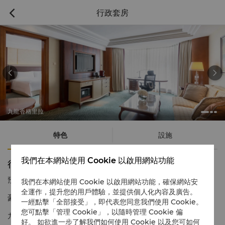
行政套房



九龍香格里拉
特色
設施
我們在本網站使用 Cookie 以啟用網站功能
行政套房
預訂電話號碼
1 866 565 5050
我們在本網站使用 Cookie 以啟用網站功能，確保網站安
全運作，提升您的用戶體驗，並提供個人化內容及廣告。
豪華舒適，飽覽窗外絢麗美景
一經點擊「全部接受」，即代表您同意我們使用 Cookie。
您可點擊「管理 Cookie」，以隨時管理 Cookie 偏
九龍香格里拉的行政套房為賓客提供更寬敞舒適的住宿環境。入住
好。 如欲進一步了解我們如何使用 Cookie 以及您可如何