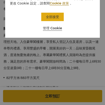
行政套房的賓客可特享豪華閣的尊崇禮遇，包括但不限於自助式早
更改 Cookie 設定，請查閱
Cookie 政策
。
餐和於晚上享用雞尾酒和餐酒等。
全部接受
圖片僅供參考。
管理 Cookie
關於豪華閣
豪華閣提供細致周到的個性化服務，獨特的環境是您工作與休閒的
理想天地。入住豪華閣樓層，享受私人登記入住及退房，以及一連
串尊尚禮遇。享用豐盛的早餐，開展美好的一天；品味黃昏雞尾
酒，度過無憂無慮的晚上。專屬豪華閣禮賓人員隨時為您提供服
務，滿足您的所有需求。豪華閣開放時間為：二十樓每日早上6時30
分至凌晨0時；二十一樓每日早上6時30分至晚上9時。
82平方米/883平方英尺
透過落地大玻璃欣賞城市壯麗的景緻
立即預訂
時尚浴室配備齊全