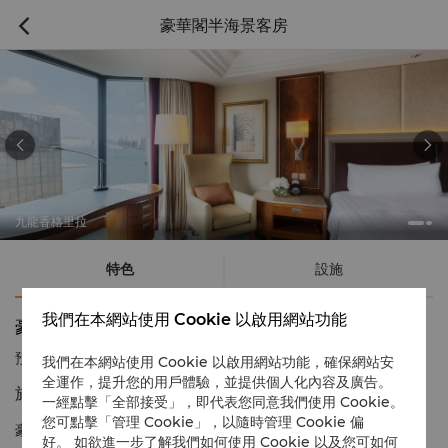
豪華閣半海景客房



九龍香格里拉
特色
設施
我們在本網站使用 Cookie 以啟用網站功能
豪華閣半海景客房
預訂電話號碼
1 866 565 5050
我們在本網站使用 Cookie 以啟用網站功能，確保網站安
全運作，提升您的用戶體驗，並提供個人化內容及廣告。
於繁榮的城市中心盡享時尚舒適的奢華體驗
一經點擊「全部接受」，即代表您同意我們使用 Cookie。
您可點擊「管理 Cookie」，以隨時管理 Cookie 偏
豪華閣半海景客房為客人提供更寬敞舒適的空間和最優質的酒店設
好。 如欲進一步了解我們如何使用 Cookie 以及您可如何