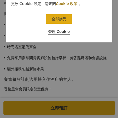
施，是追求一流個人化服務的客人的最佳選擇。
更改 Cookie 設定，請查閱
Cookie 政策
。
圖片僅供參考。
全部接受
42平方米/452平方英尺
管理 Cookie
偌大的觀景窗戶可以讓賓客盡情欣賞部份維港景緻及城市美景
時尚浴室配備齊全
免費享用豪華閣貴賓廊設施包括早餐、黃昏雞尾酒和會議設施
額外服務包括新鮮水果
兒童餐飲計劃適用於入住酒店的客人。
香格里會會員限定兒童優惠：
首兩名0至6歲小童可免費享用自助餐（最少與一位會員成人賓客同
立即預訂
行）；第三位或以上的同行小童可享半價。