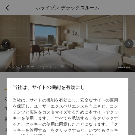
ホライゾン デラックスルーム



シャングリ・ラ ザ・フォート マニラ
ハイライト
アメニティ
当社は、サイトの機能を有効にし
ホライゾン デラックスルーム
当社は、サイトの機能を有効にし、安全なサイトの運用
を保証し、ユーザーエクスペリエンスを向上させ、コン
予約受付窓口の電話番号
1 866 565 5050
テンツと広告をカスタマイズするために本サイトでクッ
素晴らしい眺めとパーソナライズされた特典
キーを使用します。「すべてを承諾する」をクリックす
ると、クッキーの使用に同意したことになります。「ク
ホライゾン デラックスルームは、広々としたデザインとナチュラ
ッキーを管理する」をクリックすると、いつでもクッキ