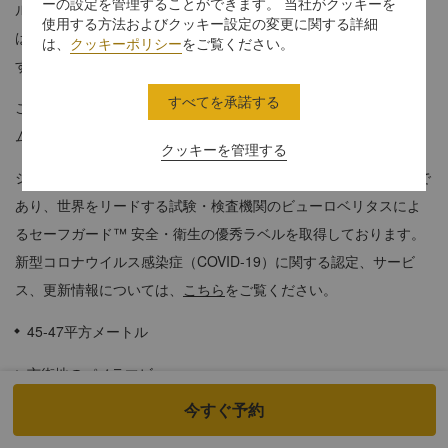
ーの設定を管理することができます。 当社がクッキーを
ルでクールな色調のモダンな装飾が特徴です。ご滞在のお客様
使用する方法およびクッキー設定の変更に関する詳細
は、40階にあるホライゾンクラブ ラウンジをご利用いただけま
は、
クッキーポリシー
をご覧ください。
す。
すべてを承諾する
これらのお部屋は、ビジネスまたはレジャーでのご旅行に、シー
ムレスなサービスと充実した特典をお求めのお客様に最適です。
クッキーを管理する
シャングリ・ラ ザ・フォート マニラは、Safety Seal認証ホテルで
あり、世界をリードする試験・検査機関のビューロベリタスによ
るセーフガード™ 安全・衛生の優秀ラベルを取得しております。
新型コロナウイルス感染症（COVID-19）に関する認定、サービ
ス、更新情報については、
こちら
をご覧ください。
45-47平方メートル
市街地のパノラマビュー
今すぐ予約
ホライゾンクラブ ラウンジのご利用