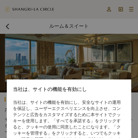



ルーム＆スイート

当社は、サイトの機能を有効にし
シャングリ・ラ ザ・フォート マニラ
当社は、サイトの機能を有効にし、安全なサイトの運用
を保証し、ユーザーエクスペリエンスを向上させ、コン
ホテルゲストルーム
テンツと広告をカスタマイズするために本サイトでクッ
モダンで豪華な空間が広がる全室576室のゲストルームとスイート
キーを使用します。「すべてを承諾する」をクリックす
をご用意しております。客室面積は、ゲストルームでは45平方メ
ると、クッキーの使用に同意したことになります。「ク
ートルから、スイートでは90～235平方メートルと様々なサイズ
ッキーを管理する」をクリックすると、いつでもクッキ