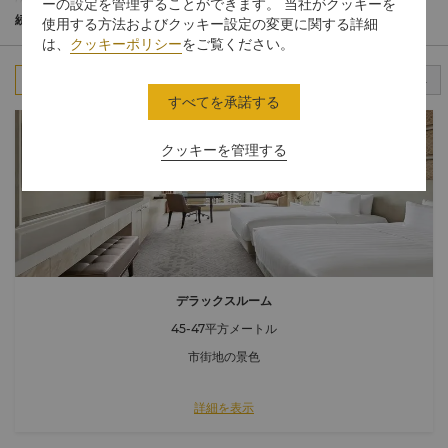
のお部屋をご用意しております。ゲストルームでは、都心の景観
ーの設定を管理することができます。 当社がクッキーを
にマッチし、お部屋のアクセントとなる大理石やシルク、イタリ
続きを読む
使用する方法およびクッキー設定の変更に関する詳細
ア製のライトカラーの木材などの上質な資材をシームレスに使っ
は、
クッキーポリシー
をご覧ください。
ております。
すべて
スタンダードルーム
クラブルーム
スイート
すべてを承諾する
クッキーを管理する
デラックスルーム
45-47平方メートル
市街地の景色
詳細を表示