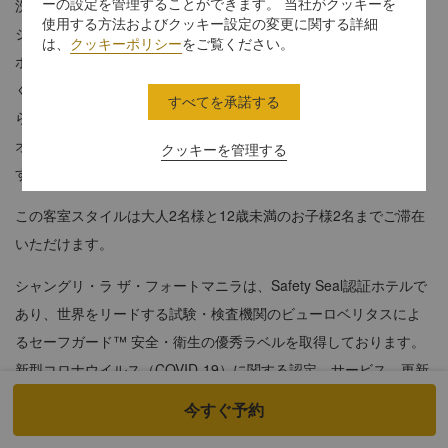
ーの設定を管理することができます。 当社がクッキーを
洗練されたラグジュアリーなプレミアスイートで、ビジネスとレ
使用する方法およびクッキー設定の変更に関する詳細
ジャーを融合させましょう。温かみのあるインテリアにコンテン
は、
クッキーポリシー
をご覧ください。
ポラリーな家具がしつらえられた広々としたスペースをお楽しみ
ください。設備の整ったデラックスルームに繋がっており、どち
すべてを承諾する
らのお部屋にもある床から天井まである窓からは、ボニファシ
オ・グローバル・シティの素晴らしい眺めをお楽しみいただけま
クッキーを管理する
す。
この客室スタイルは大人2名様と12歳未満のお子様2名までご滞在
いただけます。
シャングリ・ラ ザ・フォートマニラは、Safety Seal認証ホテルで
あり、世界をリードする試験・検査機関のビューロベリタスによ
るセーフガード™ 安全・衛生の優秀ラベルを取得しております。
新型コロナウイルス（COVID-19）に関する認定、サービス、更新
情報については、
こちらを
ご覧ください。
今すぐ予約