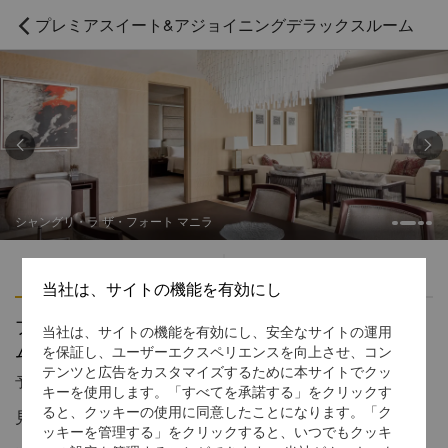
プレミアスイート&アジョイニングデラックスルーム



シャングリ・ラ ザ・フォート マニラ
ハイライト
アメニティ
当社は、サイトの機能を有効にし
プレミアスイート&アジョイニングデラックスルー
当社は、サイトの機能を有効にし、安全なサイトの運用
ム
を保証し、ユーザーエクスペリエンスを向上させ、コン
テンツと広告をカスタマイズするために本サイトでクッ
予約受付窓口の電話番号
1 866 565 5050
キーを使用します。「すべてを承諾する」をクリックす
ると、クッキーの使用に同意したことになります。「ク
見識のある都会人のための洗練されたラグジュアリー
ッキーを管理する」をクリックすると、いつでもクッキ