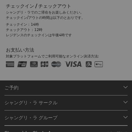
チェックイン / チェックアウト
シャングリ・ラでのご滞在をお楽しみください。
チェックイン/アウトの時間は以下のとおりです。
チェックイン：14時
チェックアウト：12時
レジデンスのチェックインは午後4時です
お支払い方法
対象プラットフォームでご利用可能なオンライン決済方法:
ご予約
目的地
シャングリ・ラ サークル
ご予約の検索
プログラム概要
ミーティング＆イベント
シャングリ・ラ グループ
シャングリ・ラ サークルに入会
レストラン＆バー
シャングリ・ラ グループについて
私のアカウント
投資家の皆さま