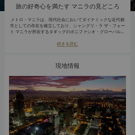
旅の好奇心を満たす マニラの見どころ
メトロ・マニラは、現代社会においてダイナミックな近代都
市としての存在を確立しており、シャングリ・ラ ザ・フォー
ト マニラが所在するタギッグのボニファシオ・グローバル・
シティは、アジアの超近代地区として速いスピードで世界の
ボニファシオ・グローバル・シティ開発は歴史が深くしみ込
んでいます。1902年、フォート・ウィリアム・マックキン
仲間入りを果たしています。
続きを読む
リーとして知られる27.92平方キロの敷地内にありました。
その後、1946年にフィリピンへ返還され、タギッグ出身の
1995年、民間機関がフォート・ボニファシオの中心部の近
国民的英雄アンドリュー・ボニファシオにちなみフォート・
代化を開始し、今ではボニファシオ・グローバル・シティと
現地情報
して知られるようになりました。現在では、ボニファシオ・
ボニファシオと名付けられました。
グローバル・シティは多様なオフィス、住宅、学校、文化地
展覧会への訪問、食事とともに活力アップ、屋内・屋外エク
区、医療施設が立ち並ぶ活気に満ちた近代地区として繁栄し
ササイズでエネルギーを発散、癒しのスパでリフレッシュ、
気ままなショッピングなどボニファシオ・グローバル・シテ
ています。
ボニファシオ・グローバル・シティ – 情熱の精神の源 ウェ
ィでは現代のライフスタイルに合ったすべてのことを楽しむ
ことができます。素晴らしい精神と情熱の心を作り上げるこ
ブサイト
の街では、住むこと、働くこと、遊ぶことをすべて体験する
ことができます。