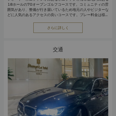
ンセンター、IMAX シアターもあります。
18ホールの70オープンゴルフコースです。コミュニティの雰
囲気があり、整備が行き届いているため地元の人やビジターな
どに人気のあるアクセスの良いコースです。プレー料金は様々
ティータイムのご予約は、以下のウェブサイトにて行ってくだ
で、競争価格です。
さい。
さらに詳しく
http://www.golfph.com/golf-courses/philippine-navy-
golf-club/
フィリピン アーミー ゴルフコース
フォート・ボニファシオにあるバヤニ・ロード沿いにある9ホ
交通
ールの30オープンコースです。ビジターの方はお手頃料金で
プレーを楽しむことができます。料金に関する詳細は、以下の
公式サイトからご確認ください。
http://www.army.mil.ph/Welfare2/pa_golf.htm#_=_
エンぺラドル スタジアム
マッキンリー・ヒルにあります。15,000平方メートルのサッ
カー競技場で、2,000席あります。フィリピンのユナイティッ
ド・フットボールリーグの拠点で、定期的にオープン戦が開催
されています。
http://emperadorstadium.blogspot.com/
キャンプ・タギッグ
タギッグのAFP工業団地沿いにある屋内サッカーやフィットネ
ストレーニング用の施設です。ボニファシオ・グローバル・シ
ティの中心部からおよそ10～15分のところにあります。高級