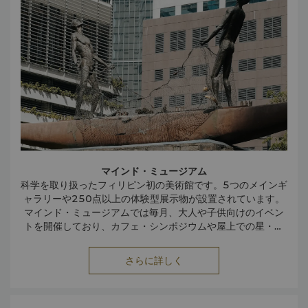
マインド・ミュージアム
科学を取り扱ったフィリピン初の美術館です。5つのメインギ
ャラリーや250点以上の体験型展示物が設置されています。
マインド・ミュージアムでは毎月、大人や子供向けのイベン
トを開催しており、カフェ・シンポジウムや屋上での星・惑
詳細につきましては
星観測を行っています。サイエンス・イン・ザ・パークやJY
www.themindmuseum.org
をご覧く
キャンパスパークが周辺にあります。
ださい。
さらに詳しく
アメリカ戦争記念館
歴史ファンなら訪れるべき場所です。マックキンリー・ロー
ド沿いにあり、リサール・ドライブと8番街の交差点にありま