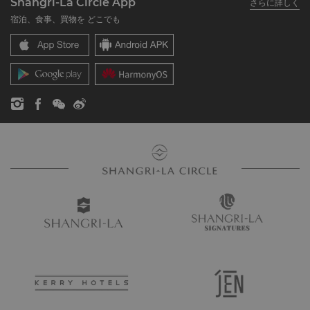
Shangri-La Circle App
さらに詳しく
シャングリ・ラ ブランド
よくあるお問合せや質問
採用情報
宿泊、食事、買物を どこでも
シャングリ・ラ センター
SLCに関するお問い合わせ
企業の社会的責任
レジデンス
ニュース
お問い合わせ