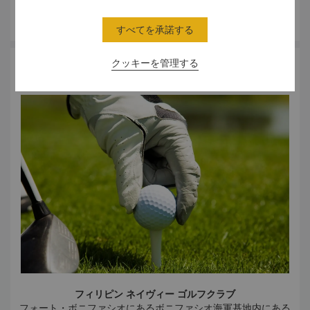
ーや4Dシネマがあります。
トランスフォーメーション：彫刻家ロア・カルマによって制
さらに詳しく
ボニファシオ・ハイストリート
作された素晴らしい彫刻です。3枚のラミネートガラスが重な
すべてを承諾する
小売店が軒を並べ1キロにわたるストリートです。小売店、レ
り、高さは5～10メートルです。この3枚のガラスは3つのフ
ストラン、庭園、相互型芸術作品、ライブやイベントが開催
ィリピンの主な島、ルゾン島、ヴィサヤス島、ミンダナオ島
される近代競技場が立ち並んでいます。
クッキーを管理する
を表しています。
スポーツ
ザ・フォート・エンターテイメントセンター
パササラマット：フェルディ・カクニオによって制作され、
フォート・ストリップとしても知られています。バー、ガス
真ちゅうでできた彫刻です。大漁に感謝している2人の漁師を
トロパブ、ナイトクラブが軒を並べており、仕事帰りに立ち
表しています。
寄るスポットとして人気を集めています。
スペシフィック グラヴィティ：レグ・ユソンによって制作さ
フォーベス・タウンセンターのバーゴス・サークル
れました。水が流れ続けている大きな石造の噴水です。流動
気軽に入店できる飲食店や専門店が多く並ぶショッピングア
的な参加者としての観客と重力の関係性に焦点が置かれてい
ーケードです。
ます。
セレンドラ
中層向け住居施設や趣のあるレストラン、アートギャラリ
ー、ブティックが立ち並んでいます。
マーケット・マーケット
小売店や卸売業者、果物マーケット、フラワーマーケット、
地元の屋台料理エリアなどがあり、日曜マーケットの雰囲気
を漂わせるユニークなショッピングモールです。
SM オーラ プレミア
高所得者向けの多目的なショッピングモールです。屋上ガー
フィリピン ネイヴィー ゴルフクラブ
デンや公園があり、1,000席ある演劇ホールやコンベンショ
フォート・ボニファシオにあるボニファシオ海軍基地内にある