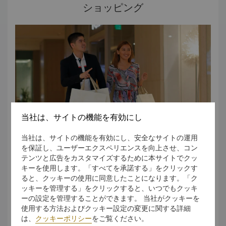
す。その広さは615,000平方メートルと、アメリカ国外にあ
ショッピング
るアメリカ記念館の中でも最大級を誇ります。第二次世界大
戦で命を落としたアメリカ人とフィリピン人兵士の墓が
ボニファシオ・グローバル・シティ
ボニファシオ・グローバル・シティには、国際的に有名なフ
17,000基以上あります。青銅の壁画や地図に、1941～
ィリピン人の有名芸術家や建築家によって手がけられた芸術
1942年の間この地域における戦いの様子が描かれていま
作品がたくさんあります。ボニファシオ芸術振興財団に委託
す。
されたボニファシオ・グローバル・シティ内外の芸術作品が
歴史、文化や環境にとけ込み、生活者本位で利用しやすい物
多くの芸術作品の中でも一際目立つ作品を以下にご紹介いた
として使われています。壁やごみ入れなどの日用品が芸術作
します。
品として活用され、地域を活性化し、メトロ・マニラの他の
ザ・ツリーズ：レイ・パズ・コントレラスによって作られま
地域とは異なる独自のアイデンティティを確立しながら色と
した。1997年にボニファシオ・グローバル・シティに初の
彫刻として導入されました。
りどりの街にしています。
当社は、サイトの機能を有効にし
アングスプレーモ：芸術家ベン・ハル・ビラヌエヴァによる
国民的ヒーロー、アンドレアス・ボニファシオに捧げた作品
当社は、サイトの機能を有効にし、安全なサイトの運用
です。3メートルの高さのある真ちゅうと青銅でできた銅像
を保証し、ユーザーエクスペリエンスを向上させ、コン
で、労働階級のヒーローを賛辞した作品です。
テンツと広告をカスタマイズするために本サイトでクッ
バラングハイ：レオ・ジェラルド・レオナルドによって作ら
キーを使用します。「すべてを承諾する」をクリックす
世界ブランド、地元のファッションブランド、フィットネス
れた、フィリピン人の希望や協力の精神を表した作品です。
ると、クッキーの使用に同意したことになります。「ク
ブランド、ホームやヘルスブランドが勢ぞろいしており、買
カセイサヤン・バワト・オラス：高さ16メートルの真ちゅう
ッキーを管理する」をクリックすると、いつでもクッキ
い物好きにはたまらないすべてのショップが、シャングリ・
とセメントでできた彫刻です。ジュアン・サジド・デ・レオ
ーの設定を管理することができます。 当社がクッキーを
ラ ザ・フォート マニラから徒歩圏内にあります。
ンによって制作されました。日時計が用いられており、
使用する方法およびクッキー設定の変更に関する詳細
セントラルスクエア
7,100個の島々を象徴する7つのフィギュアで作られていま
は、
クッキーポリシー
をご覧ください。
4階建ての高所得層向けの商業施設で、市場スタイルのスーパ
す。