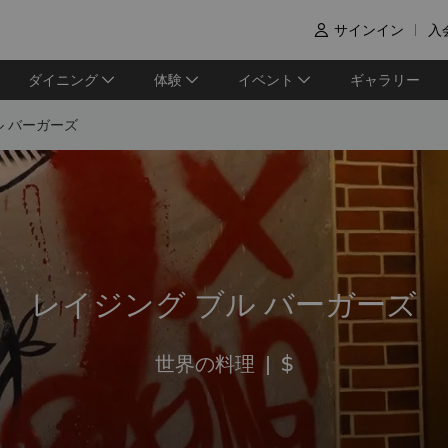
サインイン
入

ダイニング
体験
イベント
ギャラリー
ル バーガーズ
レイジング ブル バーガーズ
世界の料理
|
$