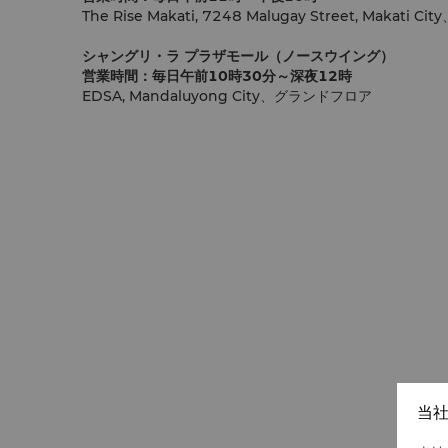
The Rise Makati, 7248 Malugay Street, Makati
シャングリ・ラ プラザモール（ノースウイング）
営業時間：毎日午前10時30分～深夜12時
EDSA, Mandaluyong City、グランドフロア
当