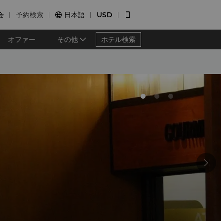
会
予約検索
日本語
USD


オファー
その他
ホテル検索