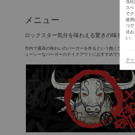
当社
スペ
でク
メニュー
使用
つで
法お
ロックスター気分を味わえる驚きの味を
い。
市内で最高の味わいのバーガーを作るという飽くなき追求
ューシーなバーガーのテイクアウトにおすすめです。
クッ