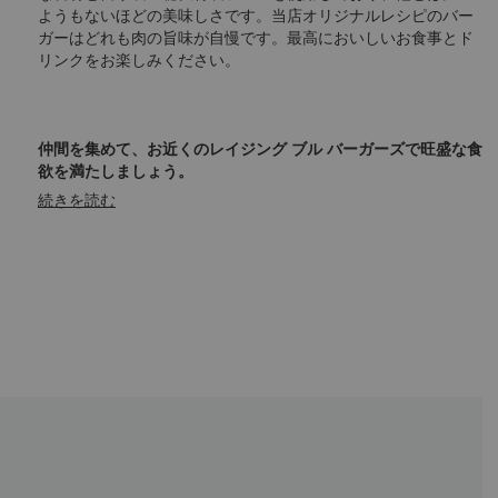
ようもないほどの美味しさです。当店オリジナルレシピのバー
ガーはどれも肉の旨味が自慢です。最高においしいお食事とド
リンクをお楽しみください。
仲間を集めて、お近くのレイジング ブル バーガーズで旺盛な食
欲を満たしましょう。
続きを読む
シャングリ・ラ ザ・フォート マニラ
営業時間：毎日午前10時～午後10時30分
Corner of 30th Street and 4th Avenue, Bonifacio
Global City, Taguig City
アセンブリー グラウンド アット ザ ライズ
営業時間：毎日午前10時～午後9時
The Rise Makati, 7248 Malugay Street, Makati City、グ
ランドフロア
シャングリ・ラ プラザモール（ノースウイング）
営業時間：毎日午前10時30分～深夜12時
EDSA, Mandaluyong City、グランドフロア