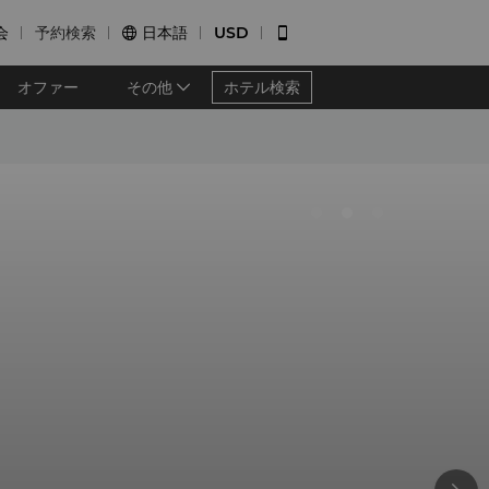
会
予約検索
日本語
USD


オファー
その他
ホテル検索