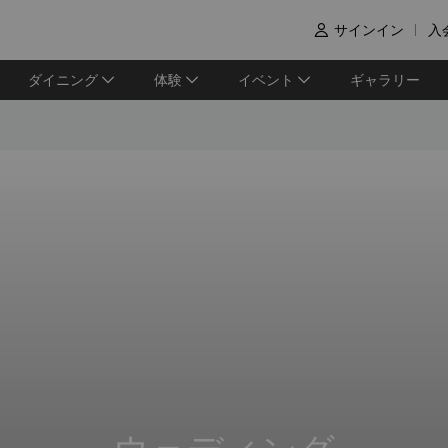
サインイン
入

ダイニング
体験
イベント
ギャラリー