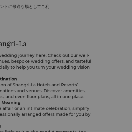
ントに最適な場としてご利
angri-La
wedding journey here. Check out our well-
enues, bespoke wedding offers, and tasteful
ially to help you turn your wedding vision
tination
on of Shangri-La Hotels and Resorts’
ations and venues. Discover amenities,
s, and even floor plans, all in one place.
h Meaning
 affair or an intimate celebration, simplify
essionally arranged offers made for you by
g