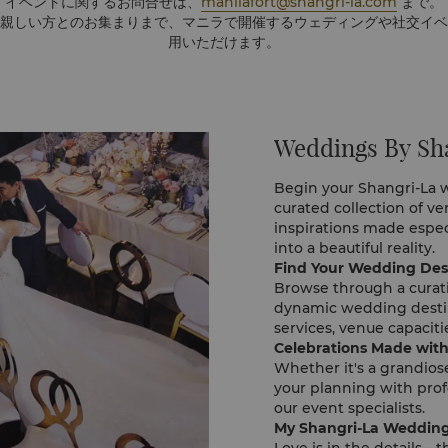
イベントに関するお問合せは、
manilafort@shangri-la.com
まで。
親しい方とのお集まりまで、マニラで開催するウェディングや社交イベ
用いただけます。
Weddings By Sh
Begin your Shangri-La 
curated collection of v
inspirations made espec
into a beautiful reality.
Find Your Wedding Des
Browse through a curati
dynamic wedding destin
services, venue capacitie
Celebrations Made wit
Whether it's a grandiose
your planning with prof
our event specialists.
My Shangri-La Weddin