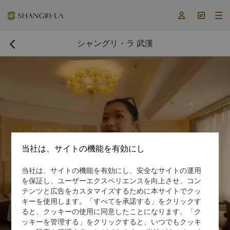



シャングリ・ラ 武漢

当社は、サイトの機能を有効にし
当社は、サイトの機能を有効にし、安全なサイトの運用
今すぐ予約する

を保証し、ユーザーエクスペリエンスを向上させ、コン
テンツと広告をカスタマイズするために本サイトでクッ

キーを使用します。「すべてを承諾する」をクリックす

ると、クッキーの使用に同意したことになります。「ク
ッキーを管理する」をクリックすると、いつでもクッキ