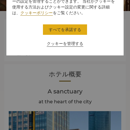
ーの設定を管理することができます。 当社がクッキーを
使用する方法およびクッキー設定の変更に関する詳細
は、
クッキーポリシー
をご覧ください。




すべてを承諾する
クッキーを管理する
スタンダード
ダイニング
体験
オファー
ルーム
ホテル概要
A sanctuary
at the heart of the city