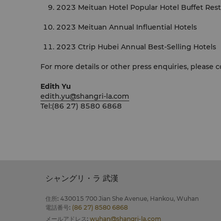
2023 Meituan Hotel Popular Hotel Buffet Res
2023 Meituan Annual Influential Hotels
2023 Ctrip Hubei Annual Best-Selling Hotels
For more details or other press enquiries, pleas
Edith Yu
edith.yu@shangri-la.com
Tel:(86 27) 8580 6868
シャングリ・ラ 武漢
住所
:
430015 700 Jian She Avenue, Hankou, Wuhan
電話番号
:
(86 27) 8580 6868
メールアドレス
:
wuhan@shangri-la.com