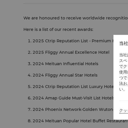
We are honoured to receive worldwide recognition 
Here is a list of our recent awards:
2025 Ctrip Reputation List - Premium Hotel
当
2025 Fliggy Annual Excellence Hotel
当社
スペ
2024 Meituan Influential Hotels
でク
使用
2024 Fliggy Annual Star Hotels
つで
法お
2024 Ctrip Reputation List Luxury Hotels
い。
2024 Amap Guide Must-Visit List Hotels
2024 Phoenix Network·Golden Wutong China R
クッ
2024 Meituan Popular Hotel Buffet Restauran