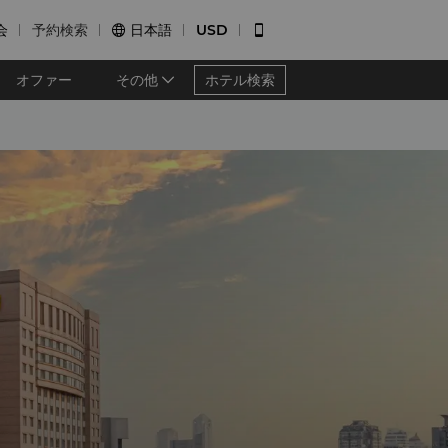
会
予約検索
日本語
USD


オファー
その他
ホテル検索