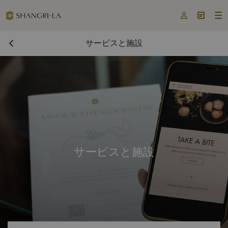



サービスと施設
サービスと施設