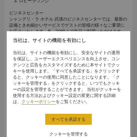
ロビーラウンジ
ビジネスセンター
シャングリ・ラ ホテル 武漢のビジネスセンターでは、最新の
設備ときめ細かいサービスでゲストの皆様の様々なご要望に
お応えいたします。8～20時まで毎日ご利用いただけます。
当社は、サイトの機能を有効にし
施設
当社は、サイトの機能を有効にし、安全なサイトの運用
会議室・重役用会議室
を保証し、ユーザーエクスペリエンスを向上させ、コン
テンツと広告をカスタマイズするために本サイトでクッ
電話会議設備
キーを使用します。「すべてを承諾する」をクリックす
ると、クッキーの使用に同意したことになります。「ク
ビデオ会議設備
ッキーを管理する」をクリックすると、いつでもクッキ
ーの設定を管理することができます。 当社がクッキーを
サービス
使用する方法およびクッキー設定の変更に関する詳細
は、
クッキーポリシー
をご覧ください。
ファイリングサービス
宅配サービス
すべてを承諾する
ファックスサービス
クッキーを管理する