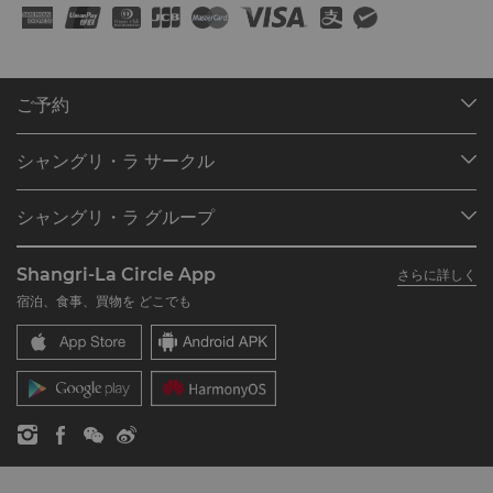
ご予約
目的地
シャングリ・ラ サークル
ご予約の検索
プログラム概要
ミーティング＆イベント
シャングリ・ラ グループ
シャングリ・ラ サークルに入会
レストラン＆バー
シャングリ・ラ グループについて
私のアカウント
投資家の皆さま
Shangri-La Circle App
さらに詳しく
シャングリ・ラ ブランド
よくあるお問合せや質問
採用情報
宿泊、食事、買物を どこでも
シャングリ・ラ センター
SLCに関するお問い合わせ
企業の社会的責任
レジデンス
ニュース
お問い合わせ