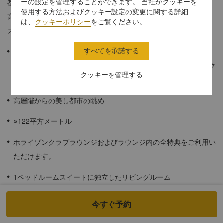
ーの設定を管理することができます。 当社がクッキーを
都市の眺めをお楽しみいただけるエグゼクティブスイートには、
使用する方法およびクッキー設定の変更に関する詳細
高級アメニティをご用意しており、ご家族旅行に便利なデラック
は、
クッキーポリシー
をご覧ください。
スルームへと繋がっております。
すべてを承諾する
こちらの客室スタイルでは、客室2室が室内で繋がっておりま
す。こちらの客室は、エグゼクティブスイートルームとデラック
クッキーを管理する
スルームが繋がっております。
高層階からの美し都市の眺め
≈122平方メートル
ホライゾンクラブラウンジおよびラウンジ内の全特典をご利用い
ただけます。
1ベッドルームスイートに独立したリビングルーム
広々としたバスルームに独立したシャワールームとバスタブ。
今すぐ予約
インターコネクティングルームは、6名様までご滞在いただけま