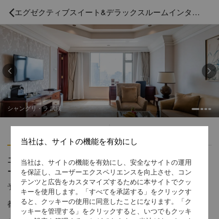
エグゼクティブスイート&デラックスルームインターコネクティング



シャングリ・ラ 武漢
ハイライト
アメニティ
当社は、サイトの機能を有効にし
エグゼクティブスイート&デラックスルームインタ
当社は、サイトの機能を有効にし、安全なサイトの運用
ーコネクティング
を保証し、ユーザーエクスペリエンスを向上させ、コン
テンツと広告をカスタマイズするために本サイトでクッ
予約受付窓口の電話番号
1 866 565 5050
キーを使用します。「すべてを承諾する」をクリックす
ると、クッキーの使用に同意したことになります。「ク
都市の眺めとホライゾンクラブラウンジ特典
ッキーを管理する」をクリックすると、いつでもクッキ