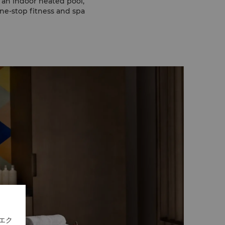
, an indoor heated pool,
ne-stop fitness and spa
エク