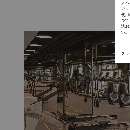
スペ
でク
使用
つで
法お
い。
クッ