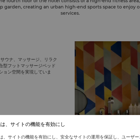
he fourth floor of the hotel consists of a high-end fitness area
op garden, creating an urban high-end sports space to enjoy o
services.
、サウナ、マッサージ、リラク
合型フットマッサージベッド
ション空間を実現していま
社は、サイトの機能を有効にし
は、サイトの機能を有効にし、安全なサイトの運用を保証し、ユーザー