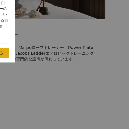
イト
ーの
、い
する方
さ
ンター
には、Marpoロープトレーナー、Power Plate
る
ム、Jacobs Ladderエアロビックトレーニング
ドミルなどの専門的な設備が備わっています。