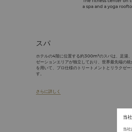
The fitness center on t
a spa and a yoga rooft
スパ
ホテルの4階に位置する約300m²のスパは、足湯
ゼーションエリアが独立しており、世界最先端の統
を用いて、プロ仕様のトリートメントとリラクゼー
す。
さらに詳しく
当
当社