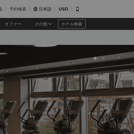
会
予約検索
日本語
USD


オファー
その他
ホテル検索