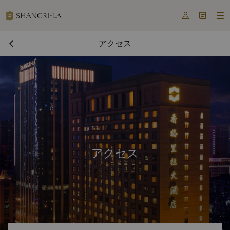



アクセス
アクセス