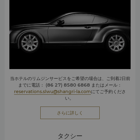
当ホテルのリムジンサービスをご希望の場合は、ご到着2日前
(86 27) 8580 6868
までに電話：
またはメール：
reservations.slwu@shangri-la.com
にてご予約くださ
い。
または、オンライン予約の際、ご到着2日前までに、航空会
社、便名、到着時間などの詳細をお知らせください。
さらに詳しく
タクシー