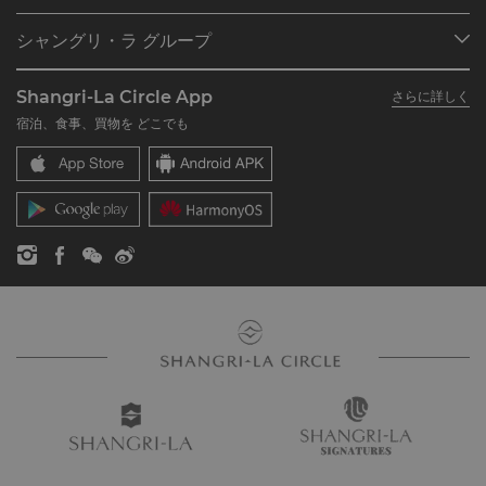
プログラム概要
ミーティング＆イベント
シャングリ・ラ グループ
シャングリ・ラ サークルに入会
レストラン＆バー
シャングリ・ラ グループについて
私のアカウント
投資家の皆さま
Shangri-La Circle App
さらに詳しく
シャングリ・ラ ブランド
よくあるお問合せや質問
採用情報
宿泊、食事、買物を どこでも
シャングリ・ラ センター
SLCに関するお問い合わせ
企業の社会的責任
レジデンス
ニュース
お問い合わせ