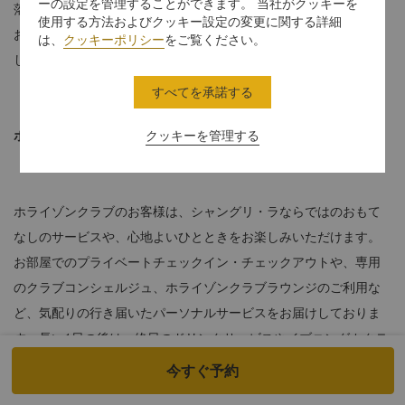
ーの設定を管理することができます。 当社がクッキーを
落ち着いた色合いが使われた快適なリビングルームをご用意して
使用する方法およびクッキー設定の変更に関する詳細
おります。床から天井まである窓からは、蘇州市街の眺望をお楽
は、
クッキーポリシー
をご覧ください。
しみいただけます。
すべてを承諾する
ホライゾンクラブ詳細
クッキーを管理する
ホライゾンクラブのお客様は、シャングリ・ラならではのおもて
なしのサービスや、心地よいひとときをお楽しみいただけます。
お部屋でのプライベートチェックイン・チェックアウトや、専用
のクラブコンシェルジュ、ホライゾンクラブラウンジのご利用な
ど、気配りの行き届いたパーソナルサービスをお届けしておりま
す。長い1日の後は、終日のドリンクサービスやイブニングカクテ
ルとカナッペをお楽しみいただけます。
今すぐ予約
≈ 90平方メートル