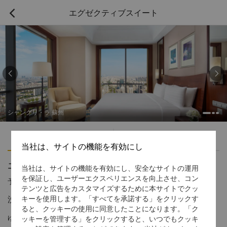
エグゼクティブスイート



シャングリ・ラ 蘇州
ハイライト
アメニティ
当社は、サイトの機能を有効にし
エグゼクティブスイート
当社は、サイトの機能を有効にし、安全なサイトの運用
を保証し、ユーザーエクスペリエンスを向上させ、コン
予約受付窓口の電話番号
1 866 565 5050
テンツと広告をカスタマイズするために本サイトでクッ
洗練のくつろぎ 心に残るご滞在を
キーを使用します。「すべてを承諾する」をクリックす
ると、クッキーの使用に同意したことになります。「ク
ゆったりとした広さのエグゼクティブスイートは、エレガントで
ッキーを管理する」をクリックすると、いつでもクッキ