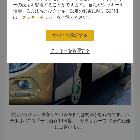
ーの設定を管理することができます。 当社がクッキーを
使用する方法およびクッキー設定の変更に関する詳細
バス
は、
クッキーポリシー
をご覧ください。
すべてを承諾する
クッキーを管理する
空港からホテル最寄りのバス停までは約2時間30分です。ホ
テルはバス停「干将西路115番」よりタクシーで10分の距離
にございます。