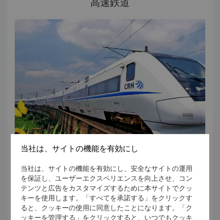
高速鉄道
当社は、サイトの機能を有効にし
上海から蘇州へは高速鉄道をご利用いただくこともできま
当社は、サイトの機能を有効にし、安全なサイトの運用
す。
を保証し、ユーザーエクスペリエンスを向上させ、コン
浦東国際空港から上海マグレブ（上海磁浮列車）で龍陽駅
テンツと広告をカスタマイズするために本サイトでクッ
（所要時間：15分、CNY 50）へ。龍陽駅からMTRで上海鉄
キーを使用します。「すべてを承諾する」をクリックす
道駅（所要時間：30分、CNY 8）へ。上海駅から高速鉄道で
ると、クッキーの使用に同意したことになります。「ク
蘇州駅（所要時間：24分、CNY 40）へお越しいただけま
続きを読む
ッキーを管理する」をクリックすると、いつでもクッキ
す。