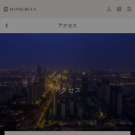



アクセス
アクセス