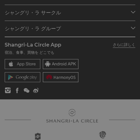
目的地
シャングリ・ラ サークル
ご予約の検索
プログラム概要
ミーティング＆イベント
シャングリ・ラ グループ
シャングリ・ラ サークルに入会
レストラン＆バー
シャングリ・ラ グループについて
私のアカウント
投資家の皆さま
Shangri-La Circle App
さらに詳しく
シャングリ・ラ ブランド
よくあるお問合せや質問
採用情報
宿泊、食事、買物を どこでも
シャングリ・ラ センター
SLCに関するお問い合わせ
企業の社会的責任
レジデンス
ニュース
お問い合わせ