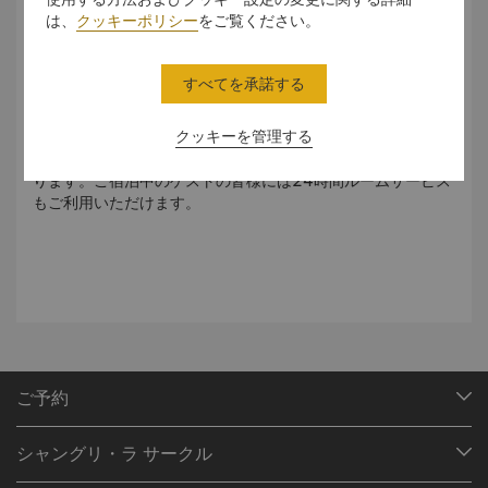
は、
クッキーポリシー
をご覧ください。
多彩なビュッフェメニュー
すべてを承諾する
カフェSooでは、世界の各国の料理をビュッフェとアラカル
クッキーを管理する
トでお楽しみいただけます。ランチとディナーメニューには
日本、東南アジア、西洋料理と各種デザートをご用意してお
ります。ご宿泊中のゲストの皆様には24時間ルームサービス
もご利用いただけます。
ご予約
目的地
シャングリ・ラ サークル
ご予約の検索