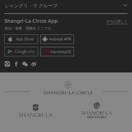
プログラム概要
ミーティング＆イベント
シャングリ・ラ グループ
シャングリ・ラ サークルに入会
レストラン＆バー
シャングリ・ラ グループについて
私のアカウント
投資家の皆さま
Shangri-La Circle App
さらに詳しく
シャングリ・ラ ブランド
よくあるお問合せや質問
採用情報
宿泊、食事、買物を どこでも
シャングリ・ラ センター
SLCに関するお問い合わせ
企業の社会的責任
レジデンス
ニュース
お問い合わせ