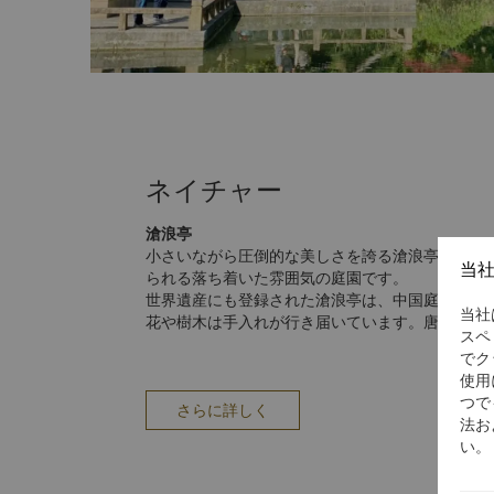
体験するのに最適なスポットです。
ネイチャー
滄浪亭
小さいながら圧倒的な美しさを誇る滄浪亭は、蘇
当
られる落ち着いた雰囲気の庭園です。
世界遺産にも登録された滄浪亭は、中国庭園の特
当社
花や樹木は手入れが行き届いています。唐の時代
スペ
ています。
でク
拙政園
使用
蘇州市北東部に位置する拙政園は、市内では最大
つで
明の時代の庭園を代表するもので、堂やテラス、
さらに詳しく
法お
大部分を占める池や堀がテーマとなっています。
い。