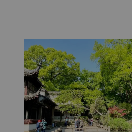
所がたくさんあります。穏やかな美しさが漂い、
庭園の一つとして評価されています。
留園
明王朝時代に建てられた留園は、ユネスコ世界遺
庭園は、東、西、北、中央の4つのテーマ性のあ
部は庭園で最も古い部分です。中央の庭園の構造
んでおり、黄色の花崗岩を使った有名な芸術家の
した。伝統的な家や寺院、池や噴水が周囲と溶け
虎丘
虎丘は小規模にもかかわらず、1,000年以上の
緑豊かな景観に囲まれた虎丘は、試剣石や憨憨泉
塔などがあり、丘の頂上から美しい眺めを楽しむ
山塘街
虎丘から古代都市に伸びた山塘街には、1,000
す。山塘河の川岸沿いを曲がりくねった山塘街に
ゆる種類による地元の軽食を楽しむことができる
2015年に中国文化遺産に登録されました。
平江路
歴史的な平江路は平江沿いにあり、18の石橋でで
初に作られた平江図にありました。
現在は茶屋や小規模専門店、カフェとして使われ
宅があり、時代を超越した雰囲気が漂っています