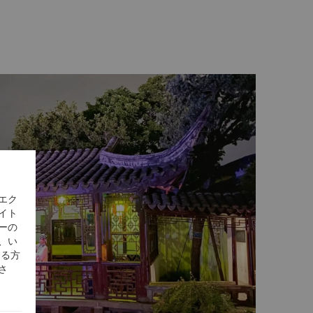
エク
イト
ーの
、い
する方
さ