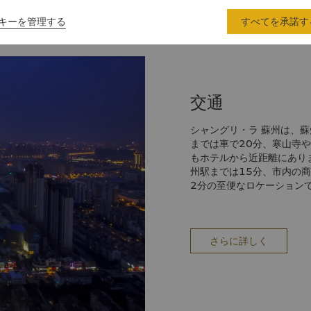
キーを管理する
すべてを承諾す
交通
シャングリ・ラ 蘇州は、蘇州市の新区の中心に位置しております。蘇州楽園
までは車で20分、寒山寺
もホテルから近距離にあり
州駅までは15分、市内の
2分の至便なロケーション
レンタカーの手配、タクシ
ホテルのスタッフにお気軽
さらに詳しく