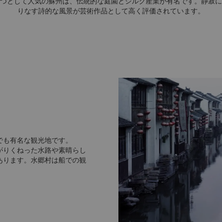
つとして人気の蘇州は、伝統的な庭園とシルク産業が有名です。静寂に
りなす詩的な風景が芸術作品として高く評価されています。
でも有名な観光地です。
がりくねった水路や素晴らし
あります。水郷村は船での観
歴史があります。1997年に
ートルに及びます。庭園の多
や竹密林、花が使われ、休憩