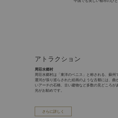
中国でも美しい都市のひと
アトラクション
周荘水郷村
周荘水郷村は「東洋のベニス」と称される、蘇州
運河が張り巡らされた絵画のような古都には、曲
いアーチの石橋、古い建物など多数の見どころが
光がお勧めです。
拙政園
拙政園は、明王朝時代に建てられ、500年以上の
は、ユネスコ世界遺産に登録されました。
拙政園は蘇州の伝統庭園であり、52,000平方メ
さらに詳しく
くの部分が池や噴水で占めており、ぬかるみの丘