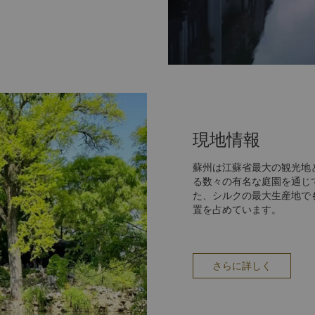
中国でも文化的に重要な公共
産に登録されています。
る部分に分けられます。中央
の全体は、池と洞窟を取り囲
チョウ・ビンジョンが作りま
込んでいます。
現地情報
豊かな歴史があります。
、傾いている7階建ての虎丘
ことができます。
蘇州は江蘇省最大の観光地
る数々の有名な庭園を通じ
以上の豊かな歴史がありま
た、シルクの最大生産地で
は、おみやげの買い物やあら
置を占めています。
伝統的な専門店があります。
きています。1229年に最
さらに詳しく
ている保存状態のよい古い住
。蘇州の歴史で有名な過去を