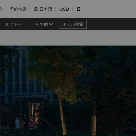
会
予約検索
日本語
USD


オファー
その他
ホテル検索