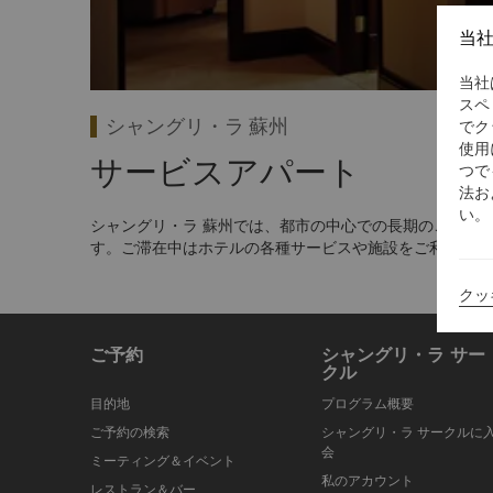
当
ッドルーム
当社
スペ
シャングリ・ラ 蘇州
でク
使用
サービスアパート
つで
法お
い。
シャングリ・ラ 蘇州では、都市の中心での長期のご滞在
す。ご滞在中はホテルの各種サービスや施設をご利用いた
クッ
ご予約
シャングリ・ラ サー
クル
目的地
プログラム概要
ご予約の検索
シャングリ・ラ サークルに
会
ミーティング＆イベント
私のアカウント
レストラン＆バー