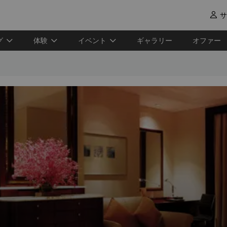
サ

グ
体験
イベント
ギャラリー
オファー