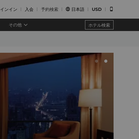
インイン
入会
予約検索
日本語
USD


その他
ホテル検索