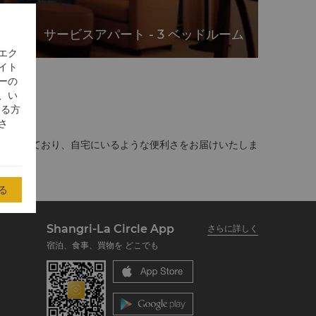
サービスアパート - 3 ベッドルーム
エク
イト
ーの
、い
する方
さ
完備されており、自宅にいるような便利さをお届けいたしま
る
Shangri-La Circle App
さらに詳しく
宿泊、食事、買物を どこでも