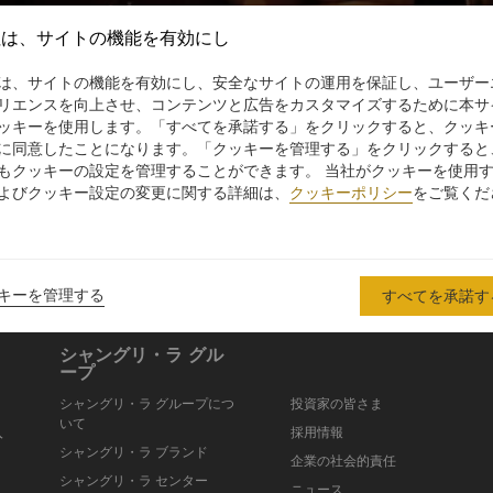
社は、サイトの機能を有効にし
は、サイトの機能を有効にし、安全なサイトの運用を保証し、ユーザー
リエンスを向上させ、コンテンツと広告をカスタマイズするために本サ
ッキーを使用します。「すべてを承諾する」をクリックすると、クッキ
に同意したことになります。「クッキーを管理する」をクリックすると
もクッキーの設定を管理することができます。 当社がクッキーを使用
よびクッキー設定の変更に関する詳細は、
クッキーポリシー
をご覧くだ
に最適なサービスアパートをご用意しております。各室は上品な家具が
だけます。
キーを管理する
すべてを承諾す
シャングリ・ラ グル
ープ
シャングリ・ラ グループにつ
投資家の皆さま
いて
入
採用情報
シャングリ・ラ ブランド
企業の社会的責任
シャングリ・ラ センター
ニュース