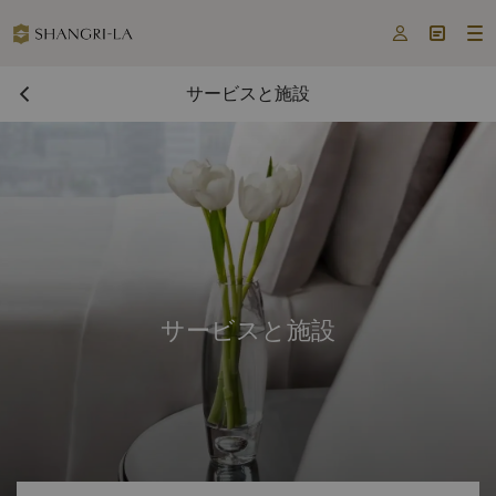



サービスと施設
サービスと施設