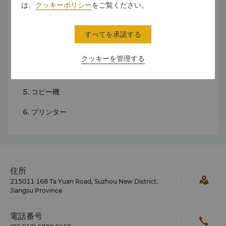
設備
は、
クッキーポリシー
をご覧ください。
オーディオビジュアル機器
ブロードバンド接続可能なPC
すべてを承諾する
オーバーヘッドプロジェクター
クッキーを管理する
スライドプロジェクター
コピー機
プリンター
住所
215011 168 Ta Yuan Road, Suzhou New District,
Jiangsu Province
電話番号