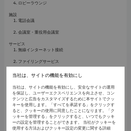
ロビーラウンジ
施設
電話会議
会議室・重役用会議室
サービス
無線インターネット接続
ファイリングサービス
宅配便サービス
当社は、サイトの機能を有効にし
ファックスサービス
当社は、サイトの機能を有効にし、安全なサイトの運用
を保証し、ユーザーエクスペリエンスを向上させ、コン
レーザープリントサービス
テンツと広告をカスタマイズするために本サイトでクッ
キーを使用します。「すべてを承諾する」をクリックす
コピーサービス
ると、クッキーの使用に同意したことになります。「ク
ッキーを管理する」をクリックすると、いつでもクッキ
スキャンサービス
ーの設定を管理することができます。 当社がクッキーを
使用する方法およびクッキー設定の変更に関する詳細