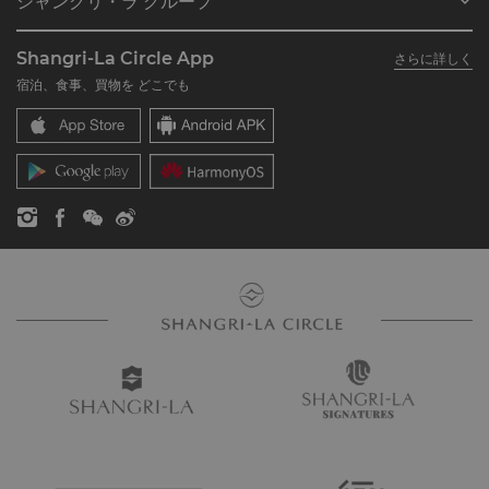
シャングリ・ラ グループ
シャングリ・ラ サークルに入会
レストラン＆バー
シャングリ・ラ グループについて
私のアカウント
投資家の皆さま
Shangri-La Circle App
さらに詳しく
シャングリ・ラ ブランド
よくあるお問合せや質問
採用情報
宿泊、食事、買物を どこでも
シャングリ・ラ センター
SLCに関するお問い合わせ
企業の社会的責任
レジデンス
ニュース
お問い合わせ