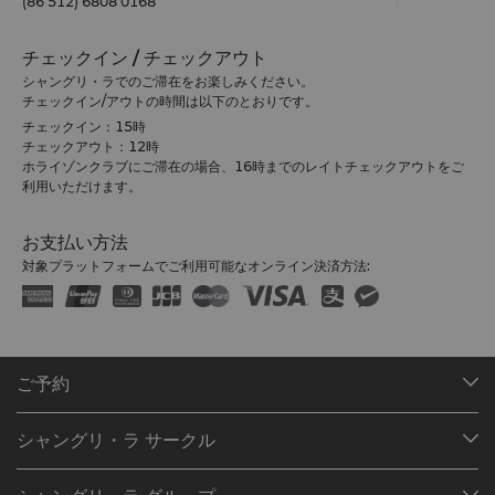
(86 512) 6808 0168
チェックイン / チェックアウト
シャングリ・ラでのご滞在をお楽しみください。
チェックイン/アウトの時間は以下のとおりです。
チェックイン：15時
チェックアウト：12時
ホライゾンクラブにご滞在の場合、16時までのレイトチェックアウトをご
利用いただけます。
お支払い方法
対象プラットフォームでご利用可能なオンライン決済方法:
ご予約
目的地
シャングリ・ラ サークル
ご予約の検索
プログラム概要
ミーティング＆イベント