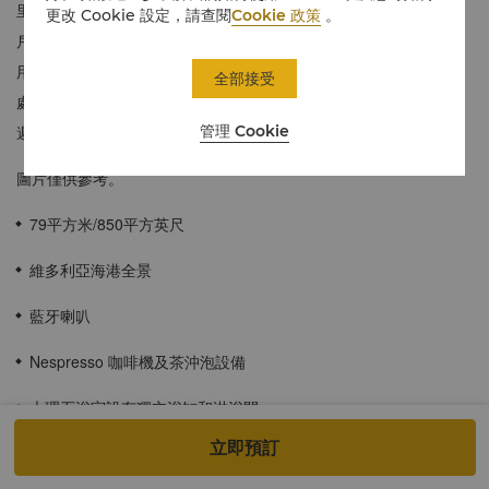
里酒店的時尚主題顏色——銀藍和灰色。每間房均用上落地玻璃窗
更改 Cookie 設定，請查閱
Cookie 政策
。
戶，讓客人欣賞醉人的市景或海景。客人可以免費享用迷你吧和使
用位於8樓貴賓廊的設施。貴賓廊為休閒和商務旅客帶來不同的好
全部接受
處，設施包括免費無線上網、早餐、全天候小吃、黃昏雞尾酒、延
管理 Cookie
遲退房和商務設施。
圖片僅供參考。
79平方米/850平方英尺
維多利亞海港全景
藍牙喇叭
Nespresso 咖啡機及茶沖泡設備
大理石浴室設有獨立浴缸和淋浴間
立即預訂
空氣清新機