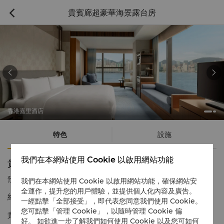
貴賓廊超豪華海景露台房



香港嘉里酒店
特色
設施
我們在本網站使用 Cookie 以啟用網站功能
貴賓廊超豪華海景露台房
預訂電話號碼
1 866 565 5050
我們在本網站使用 Cookie 以啟用網站功能，確保網站安
全運作，提升您的用戶體驗，並提供個人化內容及廣告。
維多利亞海港全景
一經點擊「全部接受」，即代表您同意我們使用 Cookie。
您可點擊「管理 Cookie」，以隨時管理 Cookie 偏
貴賓廊超豪華海景露台房提供無盡豪華舒適的住宿體驗，並用上嘉
好。 如欲進一步了解我們如何使用 Cookie 以及您可如何