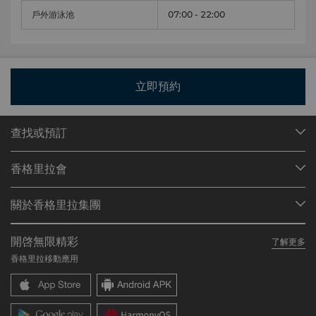
戶外游泳池
07:00 - 22:00
立即預約
查找或預訂
我們的目的地
香格里拉會
查找預訂
會員計劃概述
會議與宴會
關於香格里拉集團
加入香格里拉會
餐廳與酒吧
關於我們
我的賬戶
投資諮詢
開啓無限精彩
了解更多
我們的酒店品牌
常見問題
職業發展
香格里拉移動應用
香格里拉中心
聯絡我們
企業社會責任
香格里拉公寓
新聞稿
聯繫方式