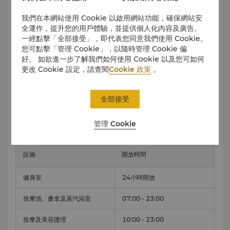
計劃，助您達成個人目標。如有任何查詢或預約，歡迎親臨
Base Camp Kerry Sports 接待處或電郵
我們在本網站使用 Cookie 以啟用網站功能，確保網站安
至
basecamp.khhk@thekerryhotels.com
。
全運作，提升您的用戶體驗，並提供個人化內容及廣告。
一經點擊「全部接受」，即代表您同意我們使用 Cookie。
您可點擊「管理 Cookie」，以隨時管理 Cookie 偏
按此
瀏覽 Base Camp 及 SWEAT 會員健身團體課程。
好。 如欲進一步了解我們如何使用 Cookie 以及您可如何
更改 Cookie 設定，請查閱
Cookie 政策
。
更衣室
男女獨立更衣室由07:00 - 23:00為賓客服務。賓客可使用更
衣室内設施，包括熱水按摩池、桑拿室及蒸汽浴室，同時亦會
全部接受
提供毛巾、浴衣、儲物櫃、淋浴及一系列個人護理用品。
管理 Cookie
設施
開放時間
健身室
24小時開放
按摩池、桑拿及蒸汽浴室
07:00 - 23:00
按摩及美容護理
10:00 - 23:00