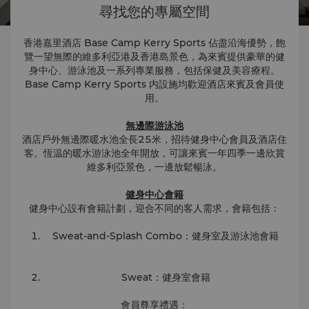
尋找您的專屬空間
香港嘉里酒店 Base Camp Kerry Sports 佔盡沿海優勢，飽
覽一望無際的維多利亞港及香港島景色，為來賓提供豪華的健
身中心、游泳池及一系列專業服務，包括保健及美容療程。
Base Camp Kerry Sports 内設施均歡迎酒店來賓及會員使
用。
無邊際游泳池
酒店戶外無邊際暖水池全長25米，招待健身中心會員及酒店住
客。恆温的暖水游泳池全年開放，可讓來賓一年四季一邊欣賞
維多利亞景色，一邊放鬆暢泳。
健身中心會籍
健身中心設有會籍計劃，迎合不同的客人需求，會籍包括：
Sweat-and-Splash Combo：健身室及游泳池會籍
Sweat：健身室會籍
會員尊享禮遇：