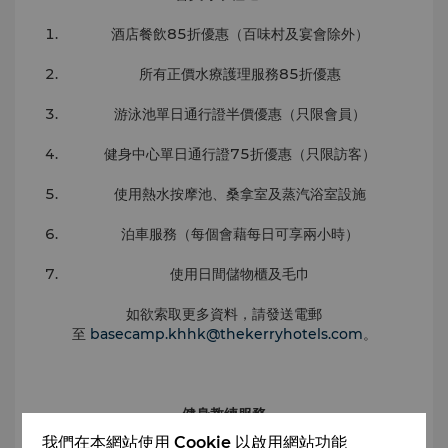
酒店餐飲85折優惠（百味村及宴會除外）
所有正價水療護理服務85折優惠
游泳池單日通行證半價優惠（只限會員）
健身中心單日通行證75折優惠（只限訪客）
使用熱水按摩池、桑拿室及蒸汽浴室設施
泊車服務（每個會藉每日可享兩小時）
使用日間儲物櫃及毛巾
如欲索取更多資料，請發送電郵
至
basecamp.khhk@thekerryhotels.com
。
健身教練服務
我們專業健身教練團隊會為來賓或會員，度身訂做合適的運動
我們在本網站使用 Cookie 以啟用網站功能