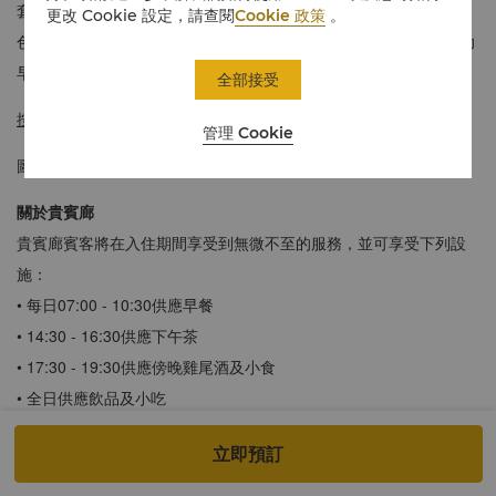
套房設獨立的客廳和廚房客人可以全面感受維多利亞海港的醉人景
更改 Cookie 設定，請查閱
Cookie 政策
。
色。客人可以享用位於8樓的貴賓廊設施，包括免費無線上網、自助
早餐、全天候飲品、黃昏雞尾酒、延遲退房和商務設施。
全部接受
按此
進行360°虛擬導覽，享受身臨其境的體驗。
管理 Cookie
圖片僅供參考。
關於貴賓廊
貴賓廊賓客將在入住期間享受到無微不至的服務，並可享受下列設
施：
• 每日07:00 - 10:30供應早餐
• 14:30 - 16:30供應下午茶
• 17:30 - 19:30供應傍晚雞尾酒及小食
• 全日供應飲品及小吃
• 延遲退房至16:00（視乎客房供應情況而定）
立即預訂
*如貴賓廊需暫時關閉，酒店將視乎實際情況安排其他場所。