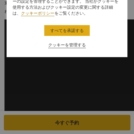
ーの設定を管理することができます。 当社がクッキーを
東京の壮大な眺望をお楽しみいただけます。プライバシーが守ら
使用する方法およびクッキー設定の変更に関する詳細
れた空間で、ゆっくりくつろぎの時間をお過ごしください。
は、
クッキーポリシー
をご覧ください。
すべてを承諾する
クッキーを管理する
今すぐ予約