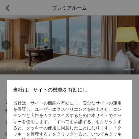
プレミアルーム



シャングリ・ラ 東京
ハイライト
アメニティ
当社は、サイトの機能を有効にし
プレミアルーム
当社は、サイトの機能を有効にし、安全なサイトの運用
を保証し、ユーザーエクスペリエンスを向上させ、コン
予約受付窓口の電話番号
1 866 565 5050
テンツと広告をカスタマイズするために本サイトでクッ
心やすらぐゆったりとしたスペース
キーを使用します。「すべてを承諾する」をクリックす
ると、クッキーの使用に同意したことになります。「ク
ゆったりとした広さを確保する角部屋のプレミアルームからは、
ッキーを管理する」をクリックすると、いつでもクッキ