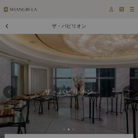



ザ・パビリオン
ザ・パビリオン