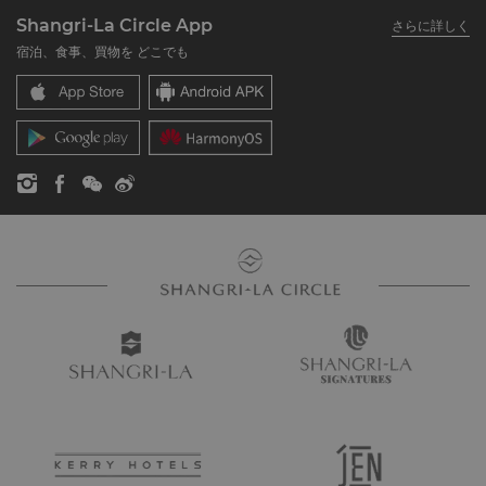
シャングリ・ラ グループについて
私のアカウント
投資家の皆さま
Shangri-La Circle App
さらに詳しく
シャングリ・ラ ブランド
よくあるお問合せや質問
採用情報
宿泊、食事、買物を どこでも
シャングリ・ラ センター
SLCに関するお問い合わせ
企業の社会的責任
レジデンス
ニュース
お問い合わせ