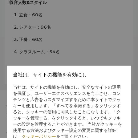
収容人数&スタイル
立食：60名
シアター：96名
正餐：60名
クラスルーム：54名
イベントスペースの詳細やフロアプランは
こちら
当社は、サイトの機能を有効にし
当社は、サイトの機能を有効にし、安全なサイトの運用
を保証し、ユーザーエクスペリエンスを向上させ、コン
テンツと広告をカスタマイズするために本サイトでクッ
キーを使用します。「すべてを承諾する」をクリックす
住所
ると、クッキーの使用に同意したことになります。「ク
100-8283 東京都 千代田区 丸の内1-8-3 丸の内トラスト
ッキーを管理する」をクリックすると、いつでもクッキ
タワー本館
ーの設定を管理することができます。 当社がクッキーを
使用する方法およびクッキー設定の変更に関する詳細
電話番号
は、
クッキーポリシー
をご覧ください。