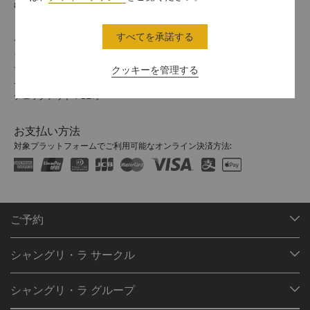
81 3 6739 7888
すべてを承諾する
チェックイン / チェックアウト
シャングリ・ラでのご滞在をお楽しみください。
チェックイン/アウトの時間は以下のとおりです。
クッキーを管理する
チェックイン：15時
チェックアウト：12時
お支払い方法
対象プラットフォームでご利用可能なオンライン決済方法:
ご予約
目的地
シャングリ・ラ サークル
ご予約の検索
プログラム概要
ミーティング＆イベント
シャングリ・ラ グループ
シャングリ・ラ サークルに入会
レストラン＆バー