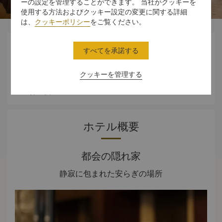
ーの設定を管理することができます。 当社がクッキーを
使用する方法およびクッキー設定の変更に関する詳細
は、
クッキーポリシー
をご覧ください。




すべてを承諾する
クッキーを管理する
スタンダード
ダイニング
体験
オファー
ルーム
ホテル概要
都会の隠れ家
静寂に包まれた安らぎの場所