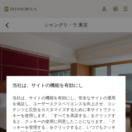



シャングリ・ラ 東京

当社は、サイトの機能を有効にし
当社は、サイトの機能を有効にし、安全なサイトの運用
今すぐ予約する

を保証し、ユーザーエクスペリエンスを向上させ、コン
テンツと広告をカスタマイズするために本サイトでクッ
キーを使用します。「すべてを承諾する」をクリックす
ると、クッキーの使用に同意したことになります。「ク
ッキーを管理する」をクリックすると、いつでもクッキ