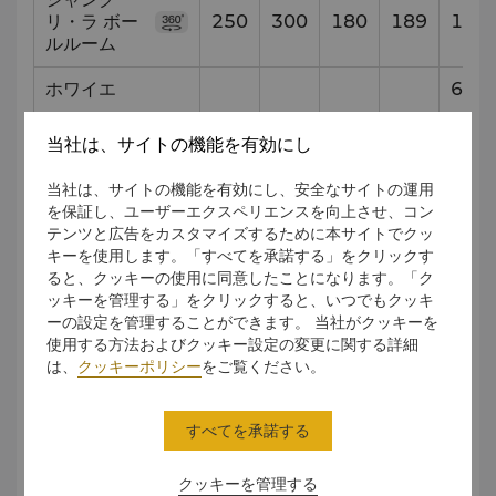
リ・ラ ボー
250
300
180
189
18.3
ルルーム
ホワイエ
6.48
コンウェイ
当社は、サイトの機能を有効にし
40
60
30
36
10.2
ルーム 1
当社は、サイトの機能を有効にし、安全なサイトの運用
コンウェイ
を保証し、ユーザーエクスペリエンスを向上させ、コン
30
36
20
24
10.2
ルーム 2
テンツと広告をカスタマイズするために本サイトでクッ
キーを使用します。「すべてを承諾する」をクリックす
コンウェイ
ると、クッキーの使用に同意したことになります。「ク
60
100
60
63
10.2
ルーム 3
ッキーを管理する」をクリックすると、いつでもクッキ
ーの設定を管理することができます。 当社がクッキーを
コンウェイルーム
使用する方法およびクッキー設定の変更に関する詳細
90
160
90
84
10.2
2＋3
は、
クッキーポリシー
をご覧ください。
ザ・パビリ
60
96
60
54
11.5
オン
すべてを承諾する
プライベートルー
20
24
20
18
5.5
クッキーを管理する
ム