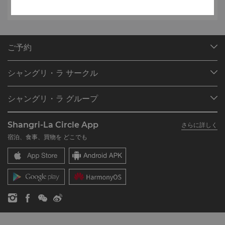
ご予約
目的地
シャングリ・ラ サークル
ご予約の検索
プログラム概要
ミーティング＆イベント
シャングリ・ラ グループ
シャングリ・ラ サークルに入会
レストラン＆バー
シャングリ・ラ グループについて
私のアカウント
投資家の皆さま
Shangri-La Circle App
さらに詳しく
シャングリ・ラ ブランド
よくあるお問合せや質問
採用情報
宿泊、食事、買物を どこでも
シャングリ・ラ センター
SLCに関するお問い合わせ
企業の社会的責任
レジデンス
ニュース
お問い合わせ