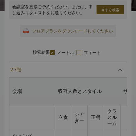
会議室を直接ご予約ください。または、申
今すぐ検索
し込みリクエストをお送りください。
フロアプランをダウンロードしてください
検索結果
メートル
フィート
27階
会場
収容人数とスタイル
サイズ
クラ
シア
立食
正餐
スル
ター
ーム
シャング