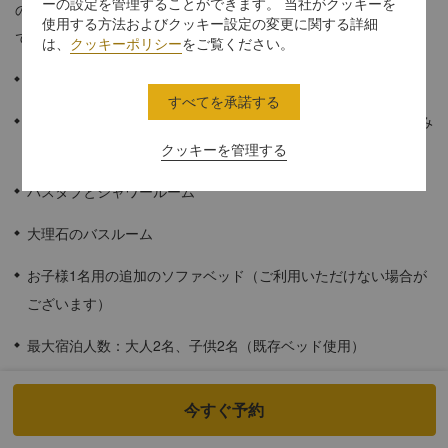
ーの設定を管理することができます。 当社がクッキーを
の隠れ家でのご滞在をご希望の現代的なカップルのお客様に最適
使用する方法およびクッキー設定の変更に関する詳細
です。
は、
クッキーポリシー
をご覧ください。
38平方メートル
すべてを承諾する
市街とホテルの緑豊かな庭園とプールの魅惑的な景色をお楽しみ
ください
クッキーを管理する
バスタブとシャワールーム
大理石のバスルーム
お子様1名用の追加のソファベッド（ご利用いただけない場合が
ございます）
最大宿泊人数：大人2名、子供2名（既存ベッド使用）
スペースに限りがあるため、エキストラベッドは利用できません
今すぐ予約
ホテルゲストのお子様用ミールプラン