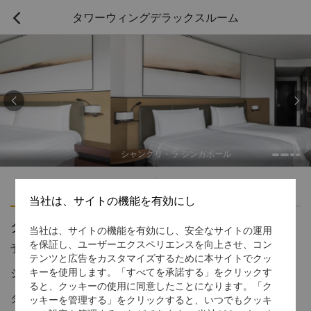
タワーウィングデラックスルーム



シャングリ・ラ シンガポール
ハイライト
アメニティ
当社は、サイトの機能を有効にし
タワーウィングデラックスルーム
当社は、サイトの機能を有効にし、安全なサイトの運用
を保証し、ユーザーエクスペリエンスを向上させ、コン
予約受付窓口の電話番号
1 866 565 5050
テンツと広告をカスタマイズするために本サイトでクッ
シンプルでありながらモダンで豪華なデザイン
キーを使用します。「すべてを承諾する」をクリックす
ると、クッキーの使用に同意したことになります。「ク
タワーウィングデラックスルームは、出張者や活気溢れる都市で
ッキーを管理する」をクリックすると、いつでもクッキ