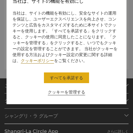
当社は、サイトの機能を有効にし
す。
当社は、サイトの機能を有効にし、安全なサイトの運用
ウェディングパッケージはこちらをご覧ください
。
を保証し、ユーザーエクスペリエンスを向上させ、コン
テンツと広告をカスタマイズするために本サイトでクッ
セレブレーションパッケージはこちらをご覧ください
。
キーを使用します。「すべてを承諾する」をクリックす
ると、クッキーの使用に同意したことになります。「ク
ッキーを管理する」をクリックすると、いつでもクッキ
ーの設定を管理することができます。 当社がクッキーを
お問合せ
使用する方法およびクッキー設定の変更に関する詳細
は、
クッキーポリシー
をご覧ください。
すべてを承諾する
ご予約
クッキーを管理する
目的地
シャングリ・ラ サークル
ご予約の検索
プログラム概要
ミーティング＆イベント
シャングリ・ラ グループ
シャングリ・ラ サークルに入会
レストラン＆バー
シャングリ・ラ グループについて
私のアカウント
投資家の皆さま
Shangri-La Circle App
さらに詳しく