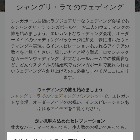
シャングリ・ラでのウェディング
シンガポール屈指のラグジュアリーなウェディング会場であ
るシャングリ・ラ シンガポールで、お二人のウェディングの
旅を始めましょう。エレガントなウェディング会場、オーダ
ーメイドのウェディングパッケージに加え、夢に描いたウェ
ディングを実現するインスピレーションあふれるアイデアの
数々をご覧ください。親しい方々と祝う挙式、ロマンチック
なガーデンウェディング、壮大なボールルームでの披露宴な
ど、どんなスタイルの結婚式でもシンガポールで忘れられな
いウェディングを創り上げるのに必要なすべてがここにあり
ます。
ウェディングの旅を始めましょう
シャングリ・ラでのウェディング パンフレット
で、エレガン
トな会場、オーダーメイドのお祝い、インスピレーションあ
ふれるアイデアをご覧ください。
深い意味を込めたセレブレーション
壮大なパーティーであっても、少人数のお祝いであっても、
イベントのスペシャリストがお客様にあわせてオファーをア
レンジし、オリジナルなイベントをコーディネートいたしま