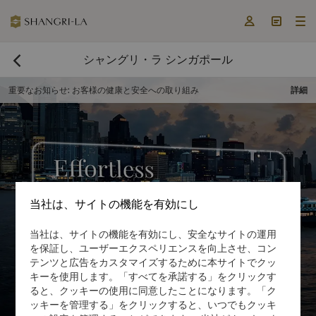



シャングリ・ラ シンガポール

重要なお知らせ
:
お客様の健康と安全への取り組み
詳細
当社は、サイトの機能を有効にし
当社は、サイトの機能を有効にし、安全なサイトの運用
今すぐ予約する

を保証し、ユーザーエクスペリエンスを向上させ、コン
テンツと広告をカスタマイズするために本サイトでクッ
キーを使用します。「すべてを承諾する」をクリックす
ると、クッキーの使用に同意したことになります。「ク
ッキーを管理する」をクリックすると、いつでもクッキ