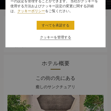
ーの設定を管理することができます。 当社がクッキーを
使用する方法およびクッキー設定の変更に関する詳細
は、
クッキーポリシー
をご覧ください。




すべてを承諾する
クッキーを管理する
スタンダード
ダイニング
体験
オファー
ルーム
ホテル概要
この街の先にある
癒しのサンクチュアリ