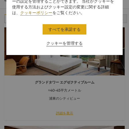
嘴地区の眺めをお楽しみいただけます。
ーの設定を管理することができます。 当社がクッキーを
使用する方法およびクッキー設定の変更に関する詳細
は、
クッキーポリシー
をご覧ください。
すべて
スタンダードルーム
クラブルーム
スイート
すべてを承諾する
クッキーを管理する
グランドタワー エグゼクティブルーム
≈40-45平方メートル
浦東のシティビュー
詳細を表示