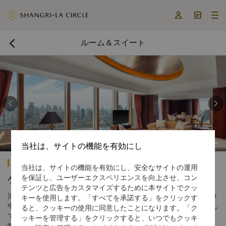



ルーム＆スイート



当社は、サイトの機能を有効にし
浦東 シャングリ・ラ 上海
当社は、サイトの機能を有効にし、安全なサイトの運用
を保証し、ユーザーエクスペリエンスを向上させ、コン
ゲストルーム
テンツと広告をカスタマイズするために本サイトでクッ
浦東 シャングリ・ラ 上海では、39～203平方メートルのサイズの
キーを使用します。「すべてを承諾する」をクリックす
中からお選びいただけるゲストルームとスイートを950室ご用意し
ると、クッキーの使用に同意したことになります。「ク
ております。お部屋から、バンド（外灘）と黄浦江、または陸家
ッキーを管理する」をクリックすると、いつでもクッキ