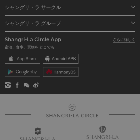
目的地
シャングリ・ラ サークル
ご予約の検索
プログラム概要
ミーティング＆イベント
シャングリ・ラ グループ
シャングリ・ラ サークルに入会
レストラン＆バー
シャングリ・ラ グループについて
私のアカウント
投資家の皆さま
Shangri-La Circle App
さらに詳しく
シャングリ・ラ ブランド
よくあるお問合せや質問
採用情報
宿泊、食事、買物を どこでも
シャングリ・ラ センター
SLCに関するお問い合わせ
企業の社会的責任
レジデンス
ニュース
お問い合わせ