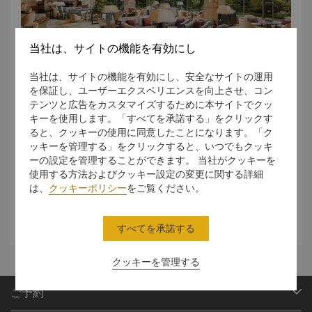
当社は、サイトの機能を有効にし
当社は、サイトの機能を有効にし、安全なサイトの運用
A Luxurious Indulgence
を保証し、ユーザーエクスペリエンスを向上させ、コン
テンツと広告をカスタマイズするために本サイトでクッ
The Lobby Lounge is elegantly decorated with
キーを使用します。「すべてを承諾する」をクリックす
stunning crystal chandeliers and large floor-to-
ると、クッキーの使用に同意したことになります。「ク
ceiling windows, creating a luxurious and
ッキーを管理する」をクリックすると、いつでもクッキ
comfortable ambiance. With soothing melodies
ーの設定を管理することができます。 当社がクッキーを
playing in the background, you can indulge in
使用する方法およびクッキー設定の変更に関する詳細
delightful afternoon tea or savor exquisite cocktails
は、
クッキーポリシー
をご覧ください。
and fine wines in the evening.
すべてを承諾する
クッキーを管理する
ご予約