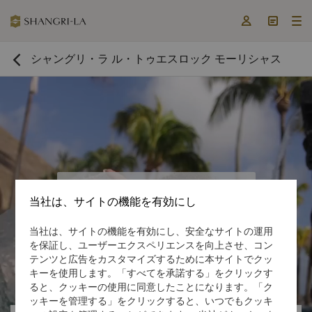



シャングリ・ラ ル・トゥエスロック モーリシャス

今すぐ予約する

当社は、サイトの機能を有効にし
当社は、サイトの機能を有効にし、安全なサイトの運用
を保証し、ユーザーエクスペリエンスを向上させ、コン
テンツと広告をカスタマイズするために本サイトでクッ

キーを使用します。「すべてを承諾する」をクリックす

ると、クッキーの使用に同意したことになります。「ク
ッキーを管理する」をクリックすると、いつでもクッキ