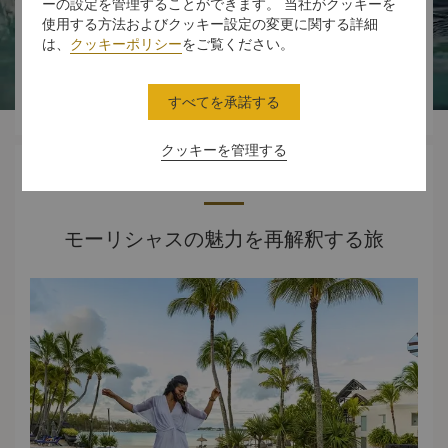
ーの設定を管理することができます。 当社がクッキーを




使用する方法およびクッキー設定の変更に関する詳細
は、
クッキーポリシー
をご覧ください。
スタンダード
ダイニング
体験
オファー
すべてを承諾する
ルーム
クッキーを管理する
ホテル概要
モーリシャスの魅力を再解釈する旅