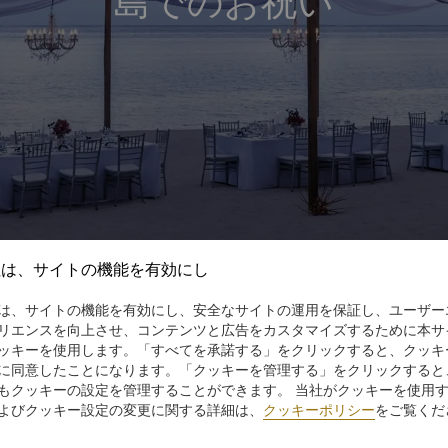
島でのお祝い
社は、サイトの機能を有効にし
は、サイトの機能を有効にし、安全なサイトの運用を保証し、ユーザー
リエンスを向上させ、コンテンツと広告をカスタマイズするために本サ
ッキーを使用します。「すべてを承諾する」をクリックすると、クッキ
に同意したことになります。「クッキーを管理する」をクリックすると
もクッキーの設定を管理することができます。 当社がクッキーを使用
伝説的な唯一のお祝い演出する場
よびクッキー設定の変更に関する詳細は、
クッキーポリシー
をご覧くだ
のビーチに生い茂り、ターコイズブルーの海がきらめくこの島の並外れ