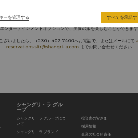
お祝いにも完璧な雰囲気を作り上げています。
のウェディング＆セレブレーションから、誕生日パーティーやロマンティ
キーを管理する
すべてを承諾す
ことが可能です。この特別注文体験は、シェフによるオーダーメイドメ
エンターテインメントオプションで、美食の旅を楽しむことができます
ございましたら、（230）402 7400へお電話で、またはメールにて
reservations.sltr@shangri-la.com
までお問い合わせください
シャングリ・ラ グル
ープ
シャングリ・ラ グループにつ
投資家の皆さま
いて
入
採用情報
シャングリ・ラ ブランド
企業の社会的責任