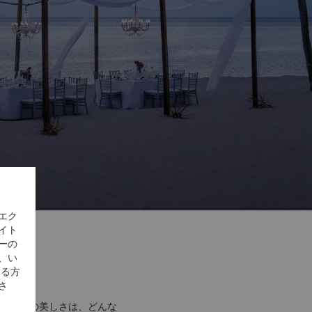
エク
イト
ーの
、い
する方
所
さ
た天賦の美しさは、どんな