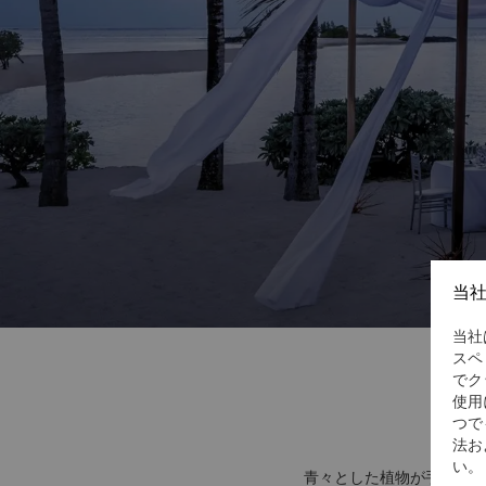
当
当社
スペ
でク
使用
つで
法お
い。
青々とした植物が手つかず