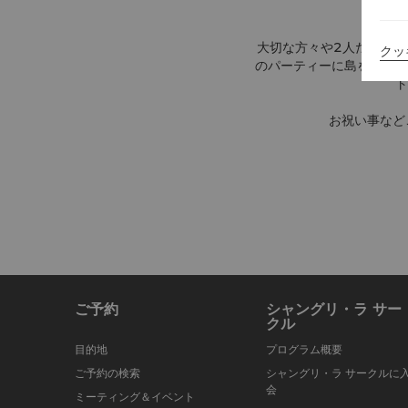
大切な方々や2人だけで
クッ
のパーティーに島を貸切る
ト
お祝い事など
ご予約
シャングリ・ラ サー
クル
目的地
プログラム概要
ご予約の検索
シャングリ・ラ サークルに
会
ミーティング＆イベント