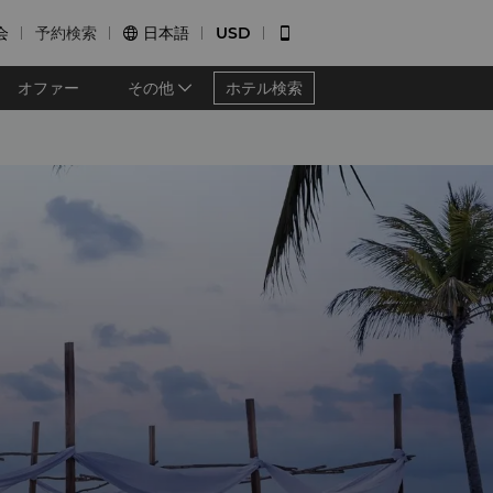
会
予約検索
日本語
USD


オファー
その他
ホテル検索