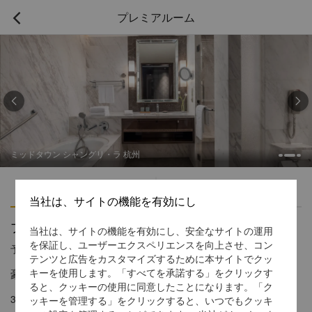
プレミアルーム



ミッドタウン シャングリ・ラ 杭州
ハイライト
アメニティ
当社は、サイトの機能を有効にし
プレミアルーム
当社は、サイトの機能を有効にし、安全なサイトの運用
を保証し、ユーザーエクスペリエンスを向上させ、コン
予約受付窓口の電話番号
1 866 565 5050
テンツと広告をカスタマイズするために本サイトでクッ
豪華な空間と美しい眺め
キーを使用します。「すべてを承諾する」をクリックす
ると、クッキーの使用に同意したことになります。「ク
3階と8～11階にある広々としたプレミアルームには、快適なご宿
ッキーを管理する」をクリックすると、いつでもクッキ