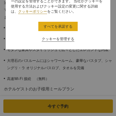
ーの設定を管理することができます。 当社がクッキーを
泊をお過ごしいただくのに十分なスペースや豪華な家具が備わっ
使用する方法およびクッキー設定の変更に関する詳細
ております。全室から、美しい市街地の眺めをお楽しみいただけ
は、
クッキーポリシー
をご覧ください。
ます。
すべてを承諾する
≈ 43平方メートル
床から天井まである窓から市街地の眺め
クッキーを管理する
モダンな家具やスタイリッシュで広々としたエレガントな内装
大理石のバスルームにはシャワールーム、豪華なバスタブ、シャ
ングリ・ラ オリジナルバスロブ、タオルを完備
高速Wi-Fi 接続 （無料）
ホテルゲストのお子様用ミールプラン
12才未満のお子様に限ります。
今すぐ予約
シャングリ・ラ サークル会員特典：