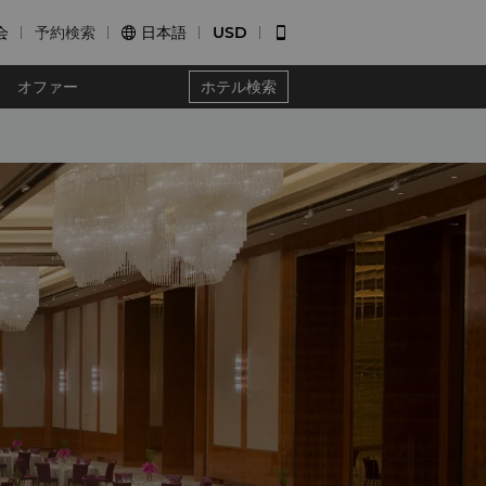
会
予約検索
日本語
USD


オファー
ホテル検索