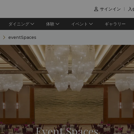
サインイン
入

ダイニング
体験
イベント
ギャラリー
eventSpaces
Event Spaces