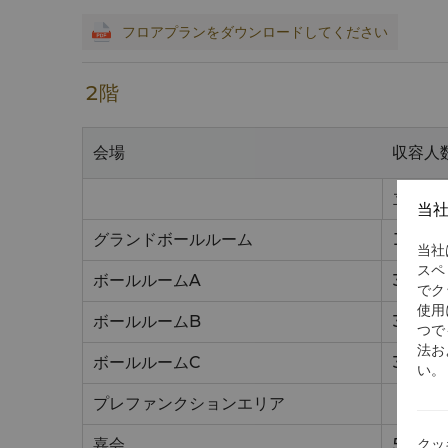
フロアプランをダウンロードしてください
2階
会場
収容人
立食
当
グランドボールルーム
1000
当社
スペ
ボールルームA
300
でク
使用
ボールルームB
300
つで
法お
ボールルームC
300
い。
プレファンクションエリア
クッ
嘉会
50