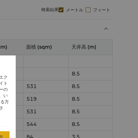
検索結果
メートル
フィート
(m)
面積 (sqm)
天井高 (m)
29
8.5
エク
イト
29
531
8.5
ーの
、い
29
519
8.5
する方
さ
29
531
8.5
1.1
544
8.5
る
84
3.5