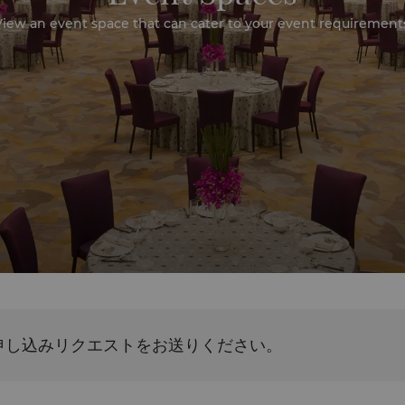
iew an event space that can cater to your event requirement
申し込みリクエストをお送りください。