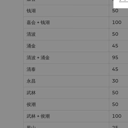
钱湖
50
嘉会 + 钱湖
100
清波
50
涌金
45
清波 + 涌金
95
清泰
45
永昌
30
武林
50
侯潮
50
武林 + 侯潮
100
風山
25