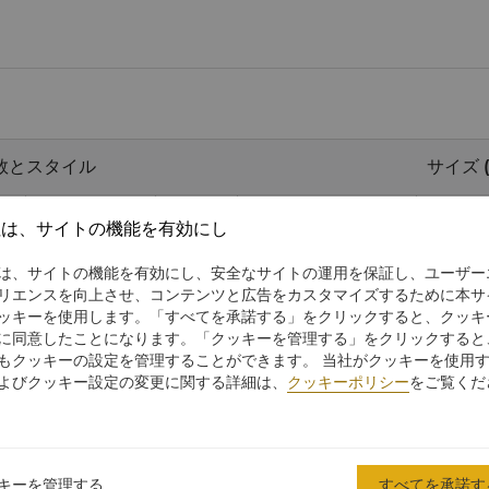
数とスタイル
サイズ 
シアター
正餐
クラスルーム
社は、サイトの機能を有効にし
1300
840
1000
54.6
x
は、サイトの機能を有効にし、安全なサイトの運用を保証し、ユーザー
リエンスを向上させ、コンテンツと広告をカスタマイズするために本サ
450
280
294
18.3
x
ッキーを使用します。「すべてを承諾する」をクリックすると、クッキ
に同意したことになります。「クッキーを管理する」をクリックすると
450
280
294
17.9
x
もクッキーの設定を管理することができます。 当社がクッキーを使用
よびクッキー設定の変更に関する詳細は、
クッキーポリシー
をご覧くだ
450
280
294
18.3
x
49
x
1
キーを管理する
70
50
54
すべてを承諾す
12
x
7