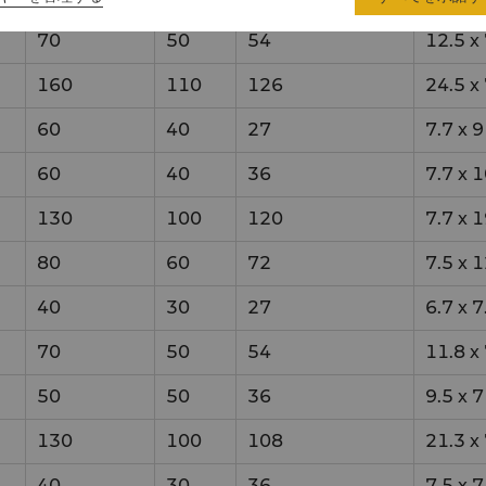
70
50
54
12.5
x
160
110
126
24.5
x
60
40
27
7.7
x
9
60
40
36
7.7
x
1
130
100
120
7.7
x
1
80
60
72
7.5
x
1
40
30
27
6.7
x
7
70
50
54
11.8
x
50
50
36
9.5
x
7
130
100
108
21.3
x
40
30
36
7.5
x
7