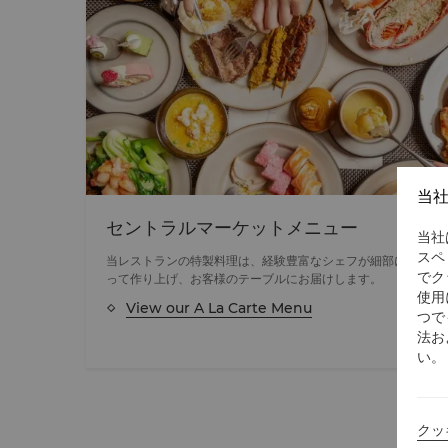
当
セントラルマーケットメニュー
当社
スペ
当レストランの特製料理は、経験豊富なシェフが細部にまで細
でク
って作り上げ、お客様のテーブルにお届けします。
使用
View our A La Carte Menu
つで
法お
い。
クッ