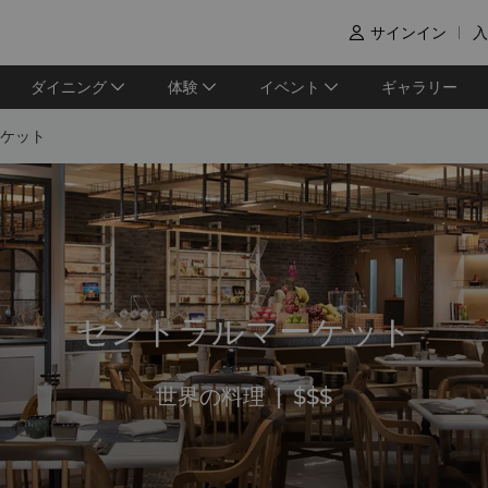
サインイン
入

ダイニング
体験
イベント
ギャラリー
ケット
セントラルマーケット
世界の料理
|
$$$