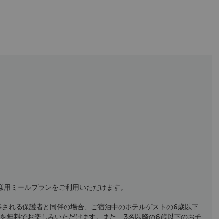
Weekend Dinner(Friday and Saturday):CNY518 per
person
様用ミールプランをご利用いただけます。
事される保護者と同伴の場合、ご宿泊中のホテルゲストの6歳以下
を無料でお楽しみいただけます。また、3名以降の6歳以下のお子