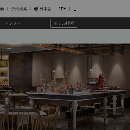
会
予約検索
日本語
JPY


オファー
ホテル検索