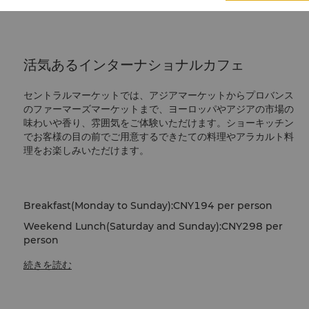
活気あるインターナショナルカフェ
セントラルマーケットでは、アジアマーケットからプロバンス
のファーマーズマーケットまで、ヨーロッパやアジアの市場の
味わいや香り、雰囲気をご体験いただけます。ショーキッチン
でお客様の目の前でご用意するできたての料理やアラカルト料
理をお楽しみいただけます。
Breakfast(Monday to Sunday):CNY194 per person
Weekend Lunch(Saturday and Sunday):CNY298 per
person
続きを読む
Weekday Dinner (Thursday,
Sunday
):CNY418 per
person