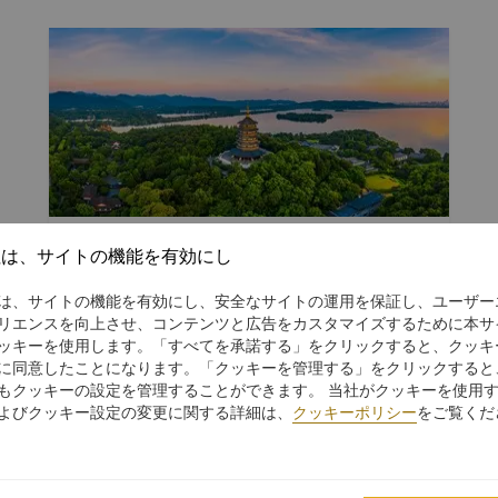
宿泊
ヘルス＆フィットネス
駐車場無料
社は、サイトの機能を有効にし
は、サイトの機能を有効にし、安全なサイトの運用を保証し、ユーザー
リエンスを向上させ、コンテンツと広告をカスタマイズするために本サ
Stay 2 Save Up to 15%
ッキーを使用します。「すべてを承諾する」をクリックすると、クッキ
に同意したことになります。「クッキーを管理する」をクリックすると
Enjoy up to 15% discount for 2 nights to
もクッキーの設定を管理することができます。 当社がクッキーを使用
stay
よびクッキー設定の変更に関する詳細は、
クッキーポリシー
をご覧くだ
USD 169
1泊平均
より