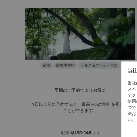
宿泊
駐車場無料
ヘルス＆フィットネス
当
当社
スペ
早期のご予約でよりお得に
でク
使用
7日以上前に予約すると、最高14%の割引を受ける
つで
ことができます。
法お
い。
USD 148
1泊平均
より