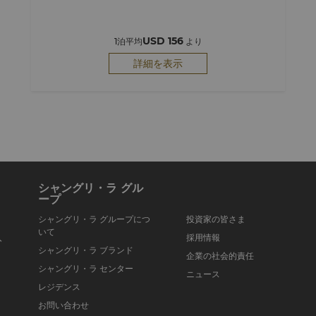
USD 156
1泊平均
より
詳細を表示
シャングリ・ラ グル
ープ
シャングリ・ラ グループにつ
投資家の皆さま
いて
入
採用情報
シャングリ・ラ ブランド
企業の社会的責任
シャングリ・ラ センター
ニュース
レジデンス
お問い合わせ