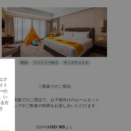
宿泊
ファミリー向け
キッズチョイス
エク
イト
ご家族でのご宿泊
ーの
、い
ご家族でのご宿泊で、お子様向けのルームセット
する方
アップやご飲食の特典をお楽しみいただけます。
さ
USD 185
1泊平均
より