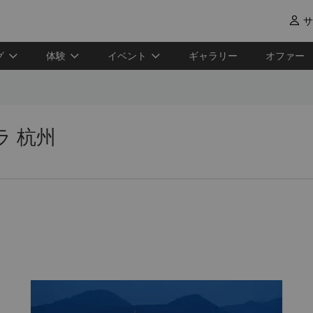
サ

グ
体験
イベント
ギャラリー
オファー
ラ 杭州