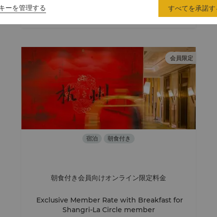
キーを管理する
すべてを承諾す
詳細を表示
会員限定
宿泊
朝食付き
朝食付き会員向けオンライン限定料金
Exclusive Member Rate with Breakfast for
Shangri-La Circle member